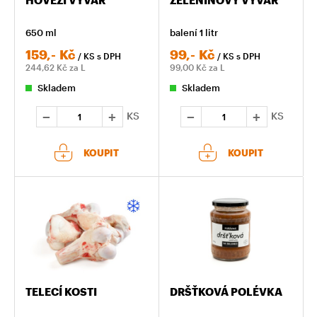
650 ml
balení 1 litr
159,-
Kč
99,-
Kč
/ KS
s DPH
/ KS
s DPH
244,62
Kč za L
99,00
Kč za L
Skladem
Skladem
KS
KS
KOUPIT
KOUPIT
TELECÍ KOSTI
DRŠŤKOVÁ POLÉVKA