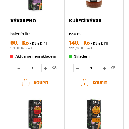
VÝVAR PHO
KUŘECÍ VÝVAR
balení 1 litr
650 ml
99,-
Kč
149,-
Kč
/ KS
s DPH
/ KS
s DPH
99,00
Kč za L
229,23
Kč za L
Aktuálně není skladem
Skladem
KS
KS
KOUPIT
KOUPIT