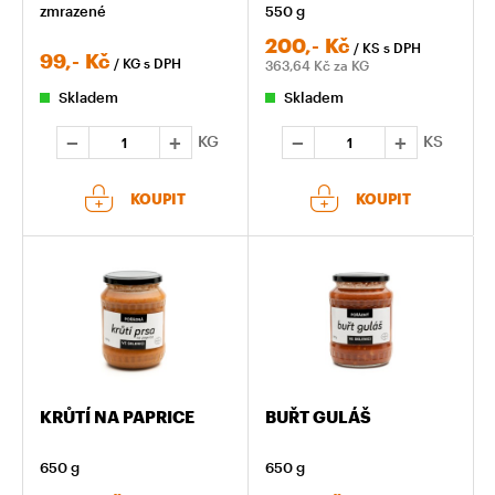
zmrazené
550 g
200,-
Kč
/ KS
s DPH
99,-
Kč
/ KG
s DPH
363,64
Kč za KG
Skladem
Skladem
KG
KS
KOUPIT
KOUPIT
KRŮTÍ NA PAPRICE
BUŘT GULÁŠ
650 g
650 g