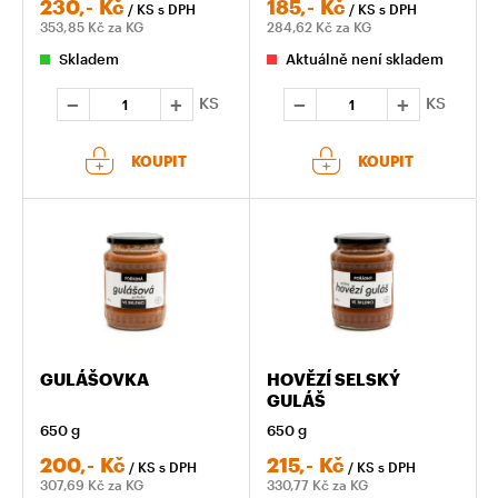
230,-
Kč
185,-
Kč
/ KS
s DPH
/ KS
s DPH
353,85
Kč za KG
284,62
Kč za KG
Skladem
Aktuálně není skladem
KS
KS
KOUPIT
KOUPIT
GULÁŠOVKA
HOVĚZÍ SELSKÝ
GULÁŠ
650 g
650 g
200,-
Kč
215,-
Kč
/ KS
s DPH
/ KS
s DPH
307,69
Kč za KG
330,77
Kč za KG