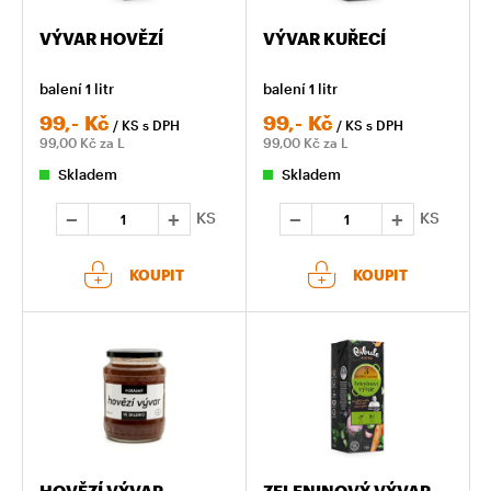
VÝVAR HOVĚZÍ
VÝVAR KUŘECÍ
balení 1 litr
balení 1 litr
99,-
Kč
99,-
Kč
/ KS
s DPH
/ KS
s DPH
99,00
Kč za L
99,00
Kč za L
Skladem
Skladem
KS
KS
KOUPIT
KOUPIT
HOVĚZÍ VÝVAR
ZELENINOVÝ VÝVAR