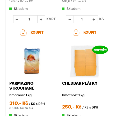
196,67
Kč za KG
591,67
Kč za KG
Skladem
Skladem
KART
KS
KOUPIT
KOUPIT
PARMAZINO
CHEDDAR PLÁTKY
STROUHANÉ
hmotnost 1 kg
hmotnost 1 kg
310,-
Kč
/ KS
s DPH
250,-
Kč
/ KS
s DPH
310,00
Kč za KG
Skladem
Skladem