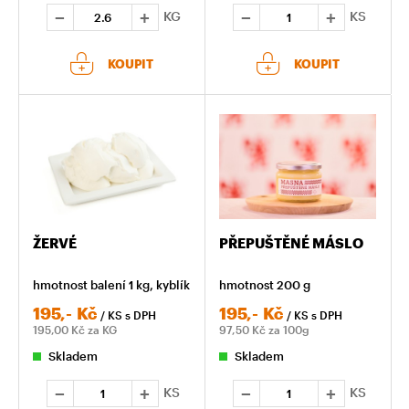
KG
KS
KOUPIT
KOUPIT
ŽERVÉ
PŘEPUŠTĚNÉ MÁSLO
hmotnost balení 1 kg, kyblík
hmotnost 200 g
195,-
Kč
195,-
Kč
/ KS
s DPH
/ KS
s DPH
195,00
Kč za KG
97,50
Kč za 100g
Skladem
Skladem
KS
KS