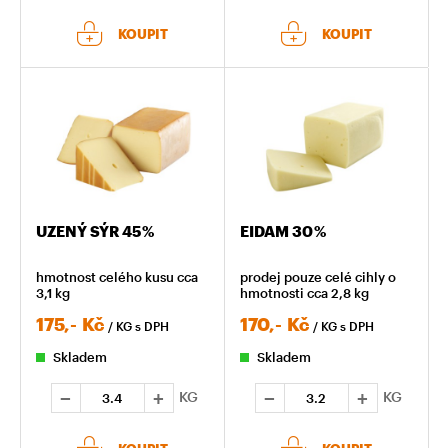
KOUPIT
KOUPIT
UZENÝ SÝR 45 %
EIDAM 30 %
hmotnost celého kusu cca
prodej pouze celé cihly o
3,1 kg
hmotnosti cca 2,8 kg
175,-
Kč
170,-
Kč
/ KG
s DPH
/ KG
s DPH
Skladem
Skladem
KG
KG