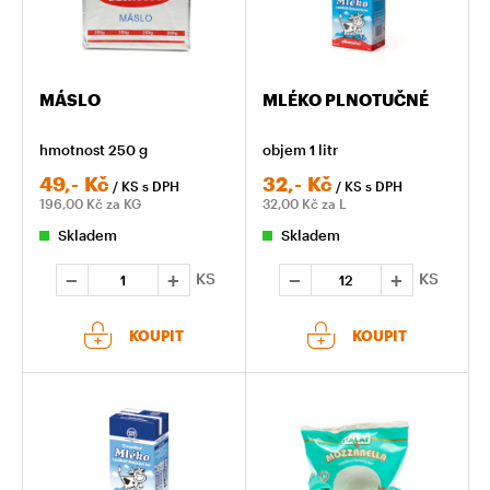
MÁSLO
MLÉKO PLNOTUČNÉ
hmotnost 250 g
objem 1 litr
49,-
Kč
32,-
Kč
/ KS
s DPH
/ KS
s DPH
196,00
Kč za KG
32,00
Kč za L
Skladem
Skladem
KS
KS
KOUPIT
KOUPIT