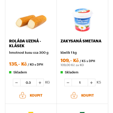
ROLÁDA UZENÁ -
ZAKYSANÁ SMETANA
KLÁSEK
hmotnost kusu cca 300 g
kbelík 1 kg
109,-
Kč
/ KS
s DPH
135,-
Kč
/ KG
s DPH
109,00
Kč za KG
Skladem
Skladem
KG
KS
KOUPIT
KOUPIT