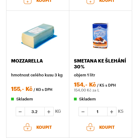
KOUPIT
KOUPIT
MOZZARELLA
SMETANA KE ŠLEHÁNÍ
30 %
hmotnost celého kusu 3 kg
objem 1 litr
154,-
Kč
/ KS
s DPH
155,-
Kč
/ KG
s DPH
154,00
Kč za L
Skladem
Skladem
KG
KS
KOUPIT
KOUPIT