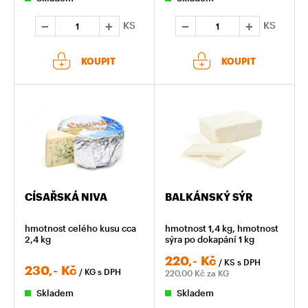
KS
KS
KOUPIT
KOUPIT
CÍSAŘSKÁ NIVA
BALKÁNSKÝ SÝR
hmotnost celého kusu cca
hmotnost 1,4 kg, hmotnost
2,4 kg
sýra po dokapání 1 kg
220,-
Kč
/ KS
s DPH
230,-
Kč
/ KG
s DPH
220,00
Kč za KG
Skladem
Skladem