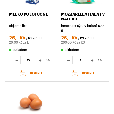
MLÉKO POLOTUČNÉ
MOZZARELLA ITALAT V
NÁLEVU
objem 1 litr
hmotnost sýru v balení 100
g
26,-
Kč
26,-
Kč
/ KS
s DPH
/ KS
s DPH
26,00
Kč za L
260,00
Kč za KG
Skladem
Skladem
KS
KS
KOUPIT
KOUPIT