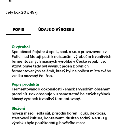
celý box 20 x 45 g
POPIS
ÚDAJE O VÝROBKU
O výrobci
Společnost Pejskar & spol., spol. s r.o. s provozovnou v
Polici nad Metují patří k nejstarším výrobcům trvanlivých
fermentovaných masných výrobků v České republice.
Vždyť právě tady byl vyvinut jeden z prvních
fermentovaných salámů, který byl na počest místa svého
vzniku nazvaný Poličan.
Popis produktu
Fermentováno k dokonalosti - snack s vysokým obsahem
proteinů. Box obsahuje 20 samostatně balených tyčinek.
Masný výrobek trvanlivý fermentovaný.
Složení
hovězí maso, jedlá sůl, přírodní koření, cukr, dextróza,
startovací kultura, konzervant: dusitan sodný. Na 100 g
výrobku bylo použito 185 g hovězího masa.