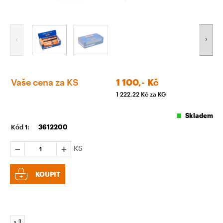
Vaše cena za KS
1 100,-
Kč
1 222,22
Kč za KG
Skladem
Kód 1:
3612200
KS
KOUPIT