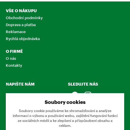
VŠE O NÁKUPU
Obchodní podmínky
Doprava a platba
Reklamace
Rychlá objednávka
O FIRMĚ
O nás
Kontakty
NAPIŠTE NÁM
SLEDUJTE NÁS
Chcete nám něco sdělit o
našich produktech nebo e-
Soubory cookies
shopu? Neváhejte napsat.
Soubory cookie používáme ke shromažďování a analýze
informací o výkonu a používání webu, zajištění fungování funkcí
CHCI NAPSAT ZPRÁVU
ze sociálních médií a ke zlepšení a přizpůsobení obsahu a
reklam.