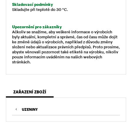
Skladovací podmínky
Skladujte při teplotě do 30 °C.
Upozornění pro zákazníky
Ačkoliv se snažíme, aby veškeré informace o výrobcích
byly aktuální, kompletní a správné, čas od času může dojít
ke změně údajů o výrobcích, například z důvodu změny
složení nebo aktualizace právních předpisů. Proto prosíme,
abyste věnovali pozornost také etiketě na výrobku, nikoliv
pouze informacím uváděním na našich webových
stránkách.
ZAŘAZENÍ ZBOŽÍ
UZENINY