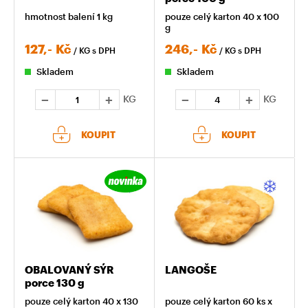
hmotnost balení 1 kg
pouze celý karton 40 x 100
g
127,-
Kč
246,-
Kč
/ KG
s DPH
/ KG
s DPH
Skladem
Skladem
KG
KG
KOUPIT
KOUPIT
OBALOVANÝ SÝR
LANGOŠE
porce 130 g
pouze celý karton 40 x 130
pouze celý karton 60 ks x