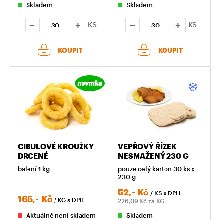
Skladem
Skladem
KS
KS
KOUPIT
KOUPIT
CIBULOVÉ KROUŽKY
VEPŘOVÝ ŘÍZEK
DRCENÉ
NESMAŽENÝ 230 G
balení 1 kg
pouze celý karton 30 ks x
230 g
52,-
Kč
/ KS
s DPH
165,-
Kč
/ KG
s DPH
226,09
Kč za KG
Aktuálně není skladem
Skladem