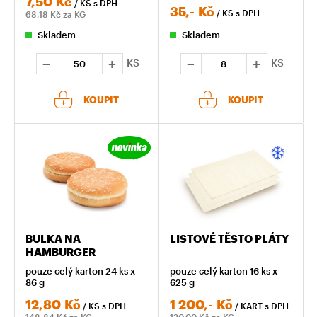
7,50
Kč
/ KS
s DPH
35,-
Kč
/ KS
s DPH
68,18
Kč za KG
Skladem
Skladem
KS
KS
KOUPIT
KOUPIT
BULKA NA
LISTOVÉ TĚSTO PLÁTY
HAMBURGER
pouze celý karton 24 ks x
pouze celý karton 16 ks x
86 g
625 g
12,80
Kč
1 200,-
Kč
/ KS
s DPH
/ KART
s DPH