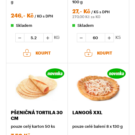
g
100 g
27,-
Kč
/ KS
s DPH
246,-
Kč
/ KG
s DPH
270,00
Kč za KG
Skladem
Skladem
KG
KS
KOUPIT
KOUPIT
PŠENIČNÁ TORTILA 30
LANGOŠ XXL
CM
pouze celý karton 50 ks
pouze celé balení 8 x 130 g