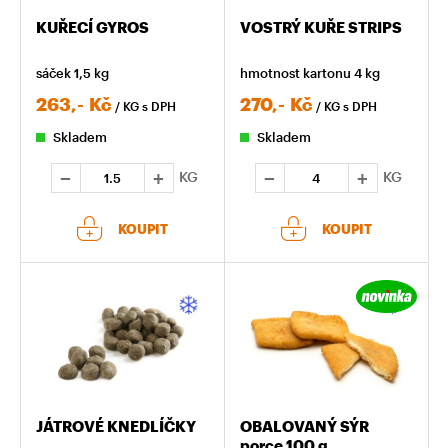
KUŘECÍ GYROS
VOSTRÝ KUŘE STRIPS
sáček 1,5 kg
hmotnost kartonu 4 kg
263,-
Kč
270,-
Kč
/ KG
s DPH
/ KG
s DPH
Skladem
Skladem
KG
KG
KOUPIT
KOUPIT
JÁTROVÉ KNEDLÍČKY
OBALOVANÝ SÝR
porce 100 g