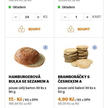
148,84
Kč za KG
120,00
Kč za KG
Skladem
Skladem
KS
KART
KOUPIT
KOUPIT
HAMBURGEROVÁ
BRAMBORÁČKY S
BULKA SE SEZAMEM A
ČESNEKEM A
KMÍNEM
MAJORÁNKOU
pouze celý karton 30 ks x
pouze celé balení 30 ks x
90 g
50 g
17,-
Kč
4,90
Kč
/ KS
s DPH
/ KS
s DPH
188,89
Kč za KG
98,00
Kč za KG