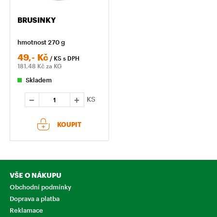
BRUSINKY
hmotnost 270 g
49,-
Kč
/ KS
s DPH
181,48
Kč za KG
Skladem
KS
KOUPIT
VŠE O NÁKUPU
Obchodní podmínky
Doprava a platba
Reklamace