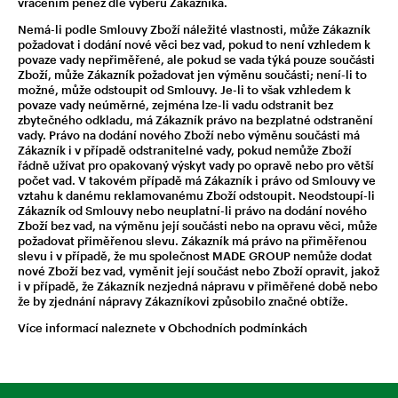
vrácením peněz dle výběru Zákazníka.
Nemá-li podle Smlouvy Zboží náležité vlastnosti, může Zákazník
požadovat i dodání nové věci bez vad, pokud to není vzhledem k
povaze vady nepřiměřené, ale pokud se vada týká pouze součásti
Zboží, může Zákazník požadovat jen výměnu součásti; není-li to
možné, může odstoupit od Smlouvy. Je-li to však vzhledem k
povaze vady neúměrné, zejména lze-li vadu odstranit bez
zbytečného odkladu, má Zákazník právo na bezplatné odstranění
vady. Právo na dodání nového Zboží nebo výměnu součásti má
Zákazník i v případě odstranitelné vady, pokud nemůže Zboží
řádně užívat pro opakovaný výskyt vady po opravě nebo pro větší
počet vad. V takovém případě má Zákazník i právo od Smlouvy ve
vztahu k danému reklamovanému Zboží odstoupit. Neodstoupí-li
Zákazník od Smlouvy nebo neuplatní-li právo na dodání nového
Zboží bez vad, na výměnu její součásti nebo na opravu věci, může
požadovat přiměřenou slevu. Zákazník má právo na přiměřenou
slevu i v případě, že mu společnost MADE GROUP nemůže dodat
nové Zboží bez vad, vyměnit její součást nebo Zboží opravit, jakož
i v případě, že Zákazník nezjedná nápravu v přiměřené době nebo
že by zjednání nápravy Zákazníkovi způsobilo značné obtíže.
Více informací naleznete v
Obchodních podmínkách