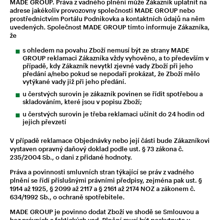
MADE GROUP. Práva z vadného plnění může Zákazník uplatnit na
adrese jakékoliv provozovny společnosti MADE GROUP nebo
prostřednictvím Portálu Podnikovka a kontaktních údajů na něm
uvedených. Společnost MADE GROUP tímto informuje Zákazníka,
že
s ohledem na povahu Zboží nemusí být ze strany MADE
GROUP reklamaci Zákazníka vždy vyhověno, a to především v
případě, kdy Zákazník nevytkl zjevné vady Zboží při jeho
předání a/nebo pokud se nepodaří prokázat, že Zboží mělo
vytýkané vady již při jeho předání.
u čerstvých surovin je zákazník povinen se řídit spotřebou a
skladováním, které jsou v popisu Zboží;
u čerstvých surovin je třeba reklamaci učinit do 24 hodin od
jejich převzetí
V případě reklamace Objednávky nebo její části bude Zákazníkovi
vystaven opravný daňový doklad podle ust. § 73 zákona č.
235/2004 Sb., o dani z přidané hodnoty.
Práva a povinnosti smluvních stran týkající se práv z vadného
plnění se řídí příslušnými právními předpisy, zejména pak ust. §
1914 až 1925, § 2099 až 2117 a § 2161 až 2174 NOZ a zákonem č.
634/1992 Sb., o ochraně spotřebitele.
MADE GROUP je povinno dodat Zboží ve shodě se Smlouvou a