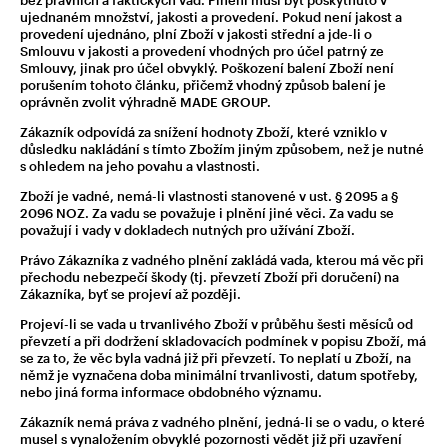
bez právních a faktických vad. Plnění musí být poskytnuto v
ujednaném množství, jakosti a provedení. Pokud není jakost a
provedení ujednáno, plní Zboží v jakosti střední a jde-li o
Smlouvu v jakosti a provedení vhodných pro účel patrný ze
Smlouvy, jinak pro účel obvyklý. Poškození balení Zboží není
porušením tohoto článku, přičemž vhodný způsob balení je
oprávněn zvolit výhradně MADE GROUP.
Zákazník odpovídá za snížení hodnoty Zboží, které vzniklo v
důsledku nakládání s tímto Zbožím jiným způsobem, než je nutné
s ohledem na jeho povahu a vlastnosti.
Zboží je vadné, nemá-li vlastnosti stanovené v ust. § 2095 a §
2096 NOZ. Za vadu se považuje i plnění jiné věci. Za vadu se
považují i vady v dokladech nutných pro užívání Zboží.
Právo Zákazníka z vadného plnění zakládá vada, kterou má věc při
přechodu nebezpečí škody (tj. převzetí Zboží při doručení) na
Zákazníka, byť se projeví až později.
Projeví-li se vada u trvanlivého Zboží v průběhu šesti měsíců od
převzetí a při dodržení skladovacích podmínek v popisu Zboží, má
se za to, že věc byla vadná již při převzetí. To neplatí u Zboží, na
němž je vyznačena doba minimální trvanlivosti, datum spotřeby,
nebo jiná forma informace obdobného významu.
Zákazník nemá práva z vadného plnění, jedná-li se o vadu, o které
musel s vynaložením obvyklé pozornosti vědět již při uzavření