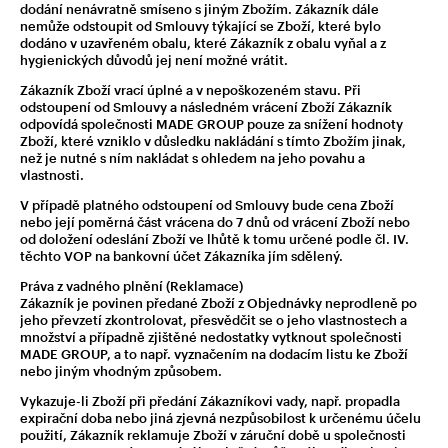
dodání nenávratně smíseno s jiným Zbožím. Zákazník dále
nemůže odstoupit od Smlouvy týkající se Zboží, které bylo
dodáno v uzavřeném obalu, které Zákazník z obalu vyňal a z
hygienických důvodů jej není možné vrátit.
Zákazník Zboží vrací úplné a v nepoškozeném stavu. Při
odstoupení od Smlouvy a následném vrácení Zboží Zákazník
odpovídá společnosti MADE GROUP pouze za snížení hodnoty
Zboží, které vzniklo v důsledku nakládání s tímto Zbožím jinak,
než je nutné s ním nakládat s ohledem na jeho povahu a
vlastnosti.
V případě platného odstoupení od Smlouvy bude cena Zboží
nebo její poměrná část vrácena do 7 dnů od vrácení Zboží nebo
od doložení odeslání Zboží ve lhůtě k tomu určené podle čl. IV.
těchto VOP na bankovní účet Zákazníka jím sdělený.
Práva z vadného plnění (Reklamace)
Zákazník je povinen předané Zboží z Objednávky neprodleně po
jeho převzetí zkontrolovat, přesvědčit se o jeho vlastnostech a
množství a případně zjištěné nedostatky vytknout společnosti
MADE GROUP, a to např. vyznačením na dodacím listu ke Zboží
nebo jiným vhodným způsobem.
Vykazuje-li Zboží při předání Zákazníkovi vady, např. propadla
expirační doba nebo jiná zjevná nezpůsobilost k určenému účelu
použití, Zákazník reklamuje Zboží v záruční době u společnosti