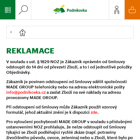
REKLAMACE
V souladu s ust. § 1829 NOZ je Zákazník oprávněn od Smlouvy
odstoupit do 14 dní od převzetí Zboží, a to i od jednotlivé položky
Objednávky.
Zákazník je povinen odstoupení od Smlouvy sdělit společnosti
MADE GROUP telefonicky nebo na adresu elektronické pošty
info@podnikovka.cz
a zaslat Zboží na své náklady na adresu
provozovny MADE GROUP.
Při odstoupení od Smlouvy může Zákazník použít vzorový
formulář, jehož aktuální znění je k dispozici
zde
.
Pro vyloučení pochybností MADE GROUP v souladu s příslušnými
ustanoveními NOZ prohlašuje, že nelze odstoupit od Smlouvy
týkající se Zboží podléhající rychlé zkáze (např. potraviny
živočišného původu, ovoce, zelenina) nebo u Zboží, které bylo po