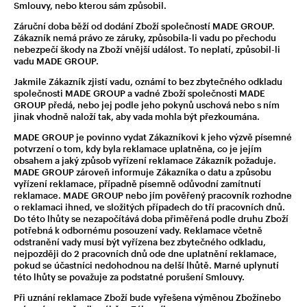
Smlouvy, nebo kterou sám způsobil.
Záruční doba běží od dodání Zboží společností MADE GROUP.
Zákazník nemá právo ze záruky, způsobila-li vadu po přechodu
nebezpečí škody na Zboží vnější událost. To neplatí, způsobil-li
vadu MADE GROUP.
Jakmile Zákazník zjistí vadu, oznámí to bez zbytečného odkladu
společnosti MADE GROUP a vadné Zboží společnosti MADE
GROUP předá, nebo jej podle jeho pokynů uschová nebo s ním
jinak vhodně naloží tak, aby vada mohla být přezkoumána.
MADE GROUP je povinno vydat Zákazníkovi k jeho výzvě písemné
potvrzení o tom, kdy byla reklamace uplatněna, co je jejím
obsahem a jaký způsob vyřízení reklamace Zákazník požaduje.
MADE GROUP zároveň informuje Zákazníka o datu a způsobu
vyřízení reklamace, případně písemně odůvodní zamítnutí
reklamace. MADE GROUP nebo jím pověřený pracovník rozhodne
o reklamaci ihned, ve složitých případech do tří pracovních dnů.
Do této lhůty se nezapočítává doba přiměřená podle druhu Zboží
potřebná k odbornému posouzení vady. Reklamace včetně
odstranění vady musí být vyřízena bez zbytečného odkladu,
nejpozději do 2 pracovních dnů ode dne uplatnění reklamace,
pokud se účastníci nedohodnou na delší lhůtě. Marné uplynutí
této lhůty se považuje za podstatné porušení Smlouvy.
Při uznání reklamace Zboží bude vyřešena výměnou Zbožínebo