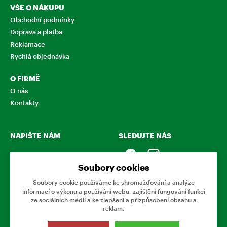
VŠE O NÁKUPU
Obchodní podmínky
Doprava a platba
Reklamace
Rychlá objednávka
O FIRMĚ
O nás
Kontakty
NAPIŠTE NÁM
SLEDUJTE NÁS
Chcete nám něco sdělit o
našich produktech nebo e-
Soubory cookies
shopu? Neváhejte napsat.
Soubory cookie používáme ke shromažďování a analýze
informací o výkonu a používání webu, zajištění fungování funkcí
CHCI NAPSAT ZPRÁVU
ze sociálních médií a ke zlepšení a přizpůsobení obsahu a
reklam.
Tato stránka používá soubory cookies. Klikněte pro více