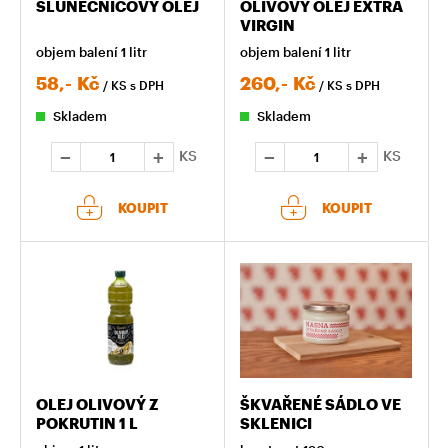
SLUNEČNICOVÝ OLEJ
OLIVOVÝ OLEJ EXTRA
VIRGIN
objem balení 1 litr
objem balení 1 litr
58,-
Kč
260,-
Kč
/ KS
s DPH
/ KS
s DPH
Skladem
Skladem
KS
KS
KOUPIT
KOUPIT
OLEJ OLIVOVÝ Z
ŠKVAŘENÉ SÁDLO VE
POKRUTIN 1 L
SKLENICI