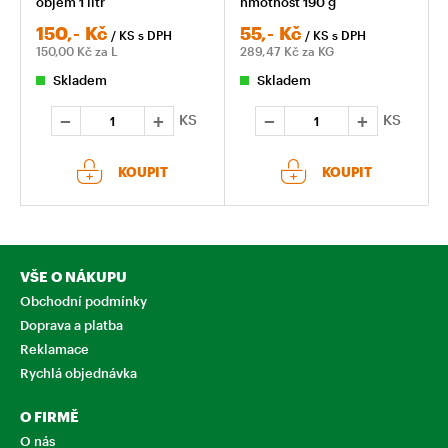
objem 1 litr
hmotnost 190 g
150,-
Kč
55,-
Kč
/ KS
s DPH
/ KS
s DPH
150,00
Kč za L
289,47
Kč za KG
Skladem
Skladem
KS
KS
KOUPIT
KOUPIT
VŠE O NÁKUPU
Obchodní podmínky
Doprava a platba
Reklamace
Rychlá objednávka
O FIRMĚ
O nás