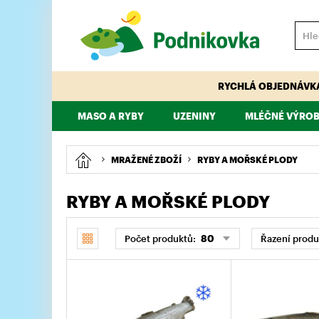
RYCHLÁ OBJEDNÁVK
MASO A RYBY
UZENINY
MLÉČNÉ VÝROB
VEPŘOVÉ
HOVĚZÍ
PÁRKY, KLOBÁSY, ŠPEKÁČKY
TELECÍ
MAJONÉZY, DRE
KUŘECÍ, KRŮTÍ
MRAŽENÉ ZBOŽÍ
RYBY A MOŘSKÉ PLODY
RYBY A MOŘSKÉ PLODY
Počet produktů:
80
Řazení produ