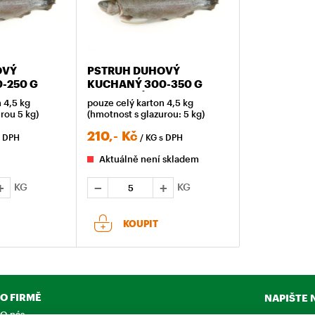
OVÝ
PSTRUH DUHOVÝ
-250 G
KUCHANÝ 300-350 G
ZMRAZENÝ
 4,5 kg
pouze celý karton 4,5 kg
rou 5 kg)
(hmotnost s glazurou: 5 kg)
210,-
Kč
s DPH
/ KG
s DPH
Aktuálně není skladem
KG
KG
KOUPIT
O FIRMĚ
NAPIŠTE 
O nás