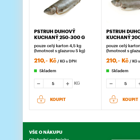
PSTRUH DUHOVÝ
PSTRUH DUH
KUCHANÝ 250-300 G
KUCHANÝ 200
ZMRAZENÝ
ZMRAZENÝ
pouze celý karton 4,5 kg
pouze celý karton
(hmotnost s glazurou 5 kg)
(hmotnost s glazu
210,-
Kč
210,-
Kč
/ KG
s DPH
/ KG
Skladem
Skladem
KG
KOUPIT
KOUPIT
VŠE O NÁKUPU
Obchodní podmínky