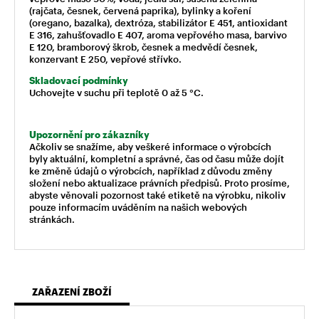
(rajčata, česnek, červená paprika), bylinky a koření
(oregano, bazalka), dextróza, stabilizátor E 451, antioxidant
E 316, zahušťovadlo E 407, aroma vepřového masa, barvivo
E 120, bramborový škrob, česnek a medvědí česnek,
konzervant E 250, vepřové střívko.
Skladovací podmínky
Uchovejte v suchu při teplotě 0 až 5 °C.
Upozornění pro zákazníky
Ačkoliv se snažíme, aby veškeré informace o výrobcích
byly aktuální, kompletní a správné, čas od času může dojít
ke změně údajů o výrobcích, například z důvodu změny
složení nebo aktualizace právních předpisů. Proto prosíme,
abyste věnovali pozornost také etiketě na výrobku, nikoliv
pouze informacím uváděním na našich webových
stránkách.
ZAŘAZENÍ ZBOŽÍ