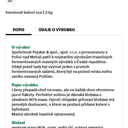
hmotnost balení cca 1,3 kg
POPIS
ÚDAJE O VÝROBKU
O výrobci
Společnost Pejskar & spol., spol. s r.o. s provozovnou v
Polici nad Metují patří k nejstarším výrobcům trvanlivých
fermentovaných masných výrobků v České republice.
Vždyť právě tady byl vyvinut jeden z prvních
fermentovaných salámů, který byl na počest místa svého
vzniku nazvaný Poličan.
Popis výrobku
I ženy přepadá chuť na maso, ale ne každá chce ohromnou
porci flákoty. Perfektní volbou je dámská klobása s
obsahem 90 % masa. Oproti chlapské grilovací klobáse má
jemnější dochucení, o které se postará přidané koření s
bylinkami.
Masný výrobek tepelně opracovaný.
Složení
vepřové maso 90 %, voda, jedlá sůl, sušená zelenina