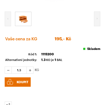
Vaše cena za KG
195,-
Kč
Skladem
Kód 1:
1115200
Alternativní jednotky:
1.3
KG je
1
BAL
KG
KOUPIT