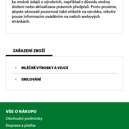
ke změně údajů o výrobcích, například z důvodu změny
složení nebo aktualizace právních předpisů. Proto prosíme,
abyste věnovali pozornost také etiketě na výrobku, nikoliv
pouze informacím uváděním na našich webových
stránkách.
ZAŘAZENÍ ZBOŽÍ
MLÉČNÉ VÝROBKY A VEJCE
GRILOVÁNÍ
VŠE O NÁKUPU
Obchodní podmínky
Doprava a platba