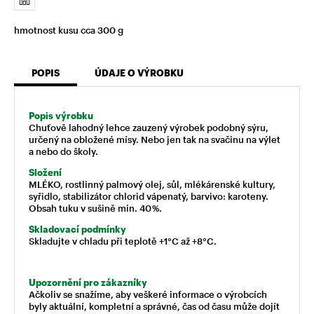
hmotnost kusu cca 300 g
POPIS
ÚDAJE O VÝROBKU
Popis výrobku
Chuťově lahodný lehce zauzený výrobek podobný sýru,
určený na obložené mísy. Nebo jen tak na svačinu na výlet
a nebo do školy.
Složení
MLÉKO, rostlinný palmový olej, sůl, mlékárenské kultury,
syřidlo, stabilizátor chlorid vápenatý, barvivo: karoteny.
Obsah tuku v sušině min. 40 %.
Skladovací podmínky
Skladujte v chladu při teplotě +1°C až +8°C.
Upozornění pro zákazníky
Ačkoliv se snažíme, aby veškeré informace o výrobcích
byly aktuální, kompletní a správné, čas od času může dojít