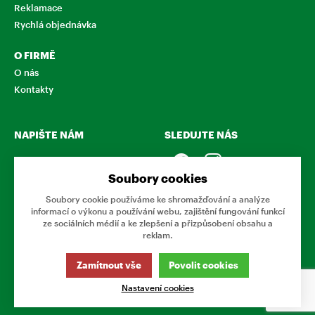
Reklamace
Rychlá objednávka
O FIRMĚ
O nás
Kontakty
NAPIŠTE NÁM
SLEDUJTE NÁS
Chcete nám něco sdělit o
našich produktech nebo e-
Soubory cookies
shopu? Neváhejte napsat.
Soubory cookie používáme ke shromažďování a analýze
informací o výkonu a používání webu, zajištění fungování funkcí
CHCI NAPSAT ZPRÁVU
ze sociálních médií a ke zlepšení a přizpůsobení obsahu a
reklam.
Tato stránka používá soubory cookies. Klikněte pro více
Zamítnout vše
Povolit cookies
informací.
Nastavení cookies
© 2026 Eshop Podnikovka
www.podnikovka.cz