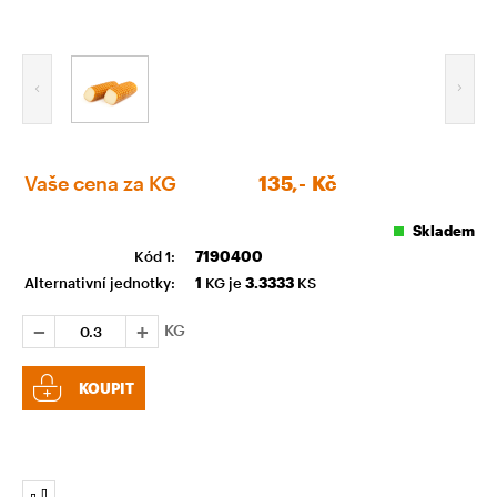
Vaše cena za KG
135,-
Kč
Skladem
Kód 1:
7190400
Alternativní jednotky:
1
KG je
3.3333
KS
KG
KOUPIT