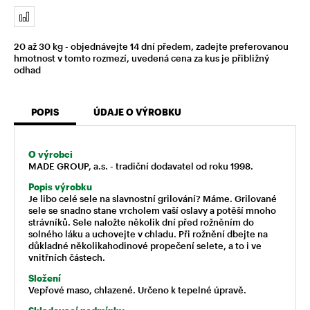
20 až 30 kg - objednávejte 14 dní předem, zadejte preferovanou
hmotnost v tomto rozmezí, uvedená cena za kus je přibližný
odhad
POPIS
ÚDAJE O VÝROBKU
O výrobci
MADE GROUP, a.s. - tradiční dodavatel od roku 1998.
Popis výrobku
Je libo celé sele na slavnostní grilování? Máme. Grilované
sele se snadno stane vrcholem vaší oslavy a potěší mnoho
strávníků. Sele naložte několik dní před rožněním do
solného láku a uchovejte v chladu. Při rožnění dbejte na
důkladné několikahodinové propečení selete, a to i ve
vnitřních částech.
Složení
Vepřové maso, chlazené. Určeno k tepelné úpravě.