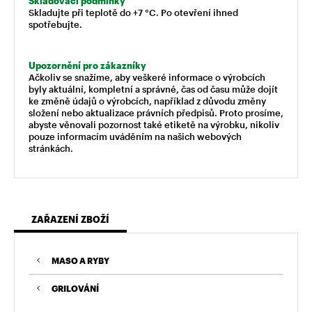
Skladovací podmínky
Skladujte při teplotě do +7 °C. Po otevření ihned
spotřebujte.
Upozornění pro zákazníky
Ačkoliv se snažíme, aby veškeré informace o výrobcích
byly aktuální, kompletní a správné, čas od času může dojít
ke změně údajů o výrobcích, například z důvodu změny
složení nebo aktualizace právních předpisů. Proto prosíme,
abyste věnovali pozornost také etiketě na výrobku, nikoliv
pouze informacím uváděním na našich webových
stránkách.
ZAŘAZENÍ ZBOŽÍ
MASO A RYBY
GRILOVÁNÍ