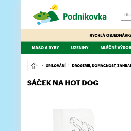
RYCHLÁ OBJEDNÁVK
MASO A RYBY
UZENINY
MLÉČNÉ VÝROB
VEPŘOVÉ
HOVĚZÍ
PÁRKY, KLOBÁSY, ŠPEKÁČKY
TELECÍ
MAJONÉZY, DRE
KUŘECÍ, KRŮTÍ
GRILOVÁNÍ
DROGERIE, DOMÁCNOST, ZAHRA
SÁČEK NA HOT DOG