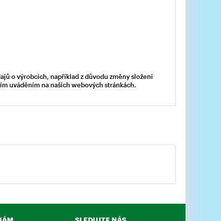
dajů o výrobcích, například z důvodu změny složení
acím uváděním na našich webových stránkách.
NÁM
SLEDUJTE NÁS