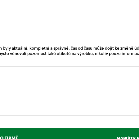
h byly aktuální, kompletní a správné, čas od času může dojít ke změně ú
byste věnovali pozornost také etiketě na výrobku, nikoliv pouze inform
O FIRMĚ
NAPIŠTE 