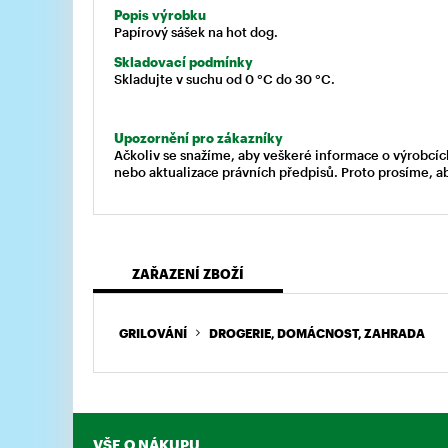
Popis výrobku
Papírový sášek na hot dog.
Skladovací podmínky
Skladujte v suchu od 0 °C do 30 °C.
Upozornění pro zákazníky
Ačkoliv se snažíme, aby veškeré informace o výrobcíc
nebo aktualizace právních předpisů. Proto prosíme, a
ZAŘAZENÍ ZBOŽÍ
GRILOVÁNÍ
DROGERIE, DOMÁCNOST, ZAHRADA
VŠE O NÁKUPU