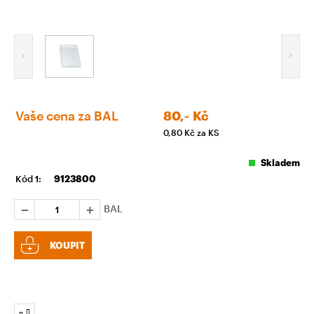
Vaše cena za BAL
80,-
Kč
0,80
Kč za KS
Skladem
Kód 1:
9123800
BAL
KOUPIT