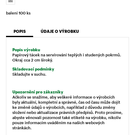
balení 100 ks
POPIS
ÚDAJE O VÝROBKU
Popis výrobku
Papírový tácek na servírování teplých i studených pokrmů.
Okraj cca 2 cm široký.
Skladovací podmínky
Skladujte v suchu.
Upozornění pro zákazníky
Ačkoliv se snažíme, aby veškeré informace o výrobcích
byly aktuální, kompletní a správné, čas od času může dojít
ke změně údajů o výrobcích, například z důvodu změny
složení nebo aktualizace právních předpisů. Proto prosíme,
abyste věnovali pozornost také etiketě na výrobku, nikoliv
pouze informacím uváděním na našich webových
stránkách.