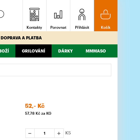
Kontakty
Porovnat
Přihlásit
Košík
DOPRAVA A PLATBA
BOŽÍ
GRILOVÁNÍ
DÁRKY
MMMASO
ČENÍ
INA
LENINA
STOVINY, PŘÍLOHY
CE
MLÉKO, SMETANY, TVAROHY
POMAZÁNKY
RÝŽE, TĚSTOVINY, LUŠTĚNINY
MARINÁDY
POLOTOVARY, PIZZA, PEČIVO
POLOTOVARY
UZENINA
ZABIJAČKOVÉ SPECIALITY
SÝRY
MÁSLO A TUKY
PIZZA
TUKY, OLEJE, OCTY
ZMRZLINY, DEZERTY
MASO
ZELENIN
O
52,-
Kč
57,78
Kč za KG
KS