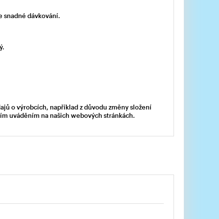
e snadné dávkování.
ý.
dajů o výrobcích, například z důvodu změny složení
acím uváděním na našich webových stránkách.