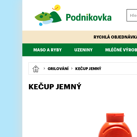
RYCHLÁ OBJEDNÁVK
MASO A RYBY
UZENINY
MLÉČNÉ VÝROB
VEPŘOVÉ
HOVĚZÍ
PÁRKY, KLOBÁSY, ŠPEKÁČKY
TELECÍ
MAJONÉZY, DRE
KUŘECÍ, KRŮTÍ
GRILOVÁNÍ
KEČUP JEMNÝ
KEČUP JEMNÝ