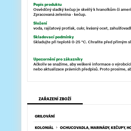
Popis produktu
Osvědčný sladký kečup je skvělý k hranolkům či amer
Zpracovaná zelenina - kečup.
Složení
voda, rajčatový protlak, cukr, kvásný ocet, zahušťovad
Skladovací podmínky
Skladujte při teplotě 0-25 °C. Chraňte před přímým s
Upozornění pro zákazníky
Ačkoliv se snažíme, aby veškeré informace o výrobcíc
nebo aktualizace právních předpisů. Proto prosíme, a
ZAŘAZENÍ ZBOŽÍ
GRILOVÁNÍ
KOLONIÁL
OCHUCOVADLA, MARINÁDY, KEČUPY, H