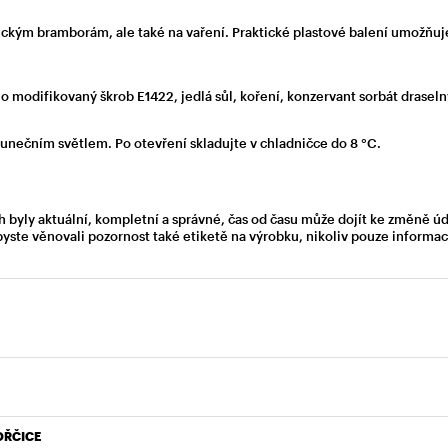
ickým bramborám, ale také na vaření. Praktické plastové balení umožňuj
lo modifikovaný škrob E1422, jedlá sůl, koření, konzervant sorbát draseln
lunečním světlem. Po otevření skladujte v chladničce do 8 °C.
h byly aktuální, kompletní a správné, čas od času může dojít ke změně ú
byste věnovali pozornost také etiketě na výrobku, nikoliv pouze inform
OŘČICE