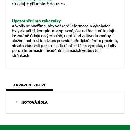
Skladujte při teplotě do +5 °C.
Upozornění pro zákazníky
Ačkoliv se snažíme, aby veškeré informace o výrobcích
byly aktuální, kompletní a správné, čas od času může dojít
ke změně údajů o výrobcích, například z důvodu změny
složení nebo aktualizace právních předpisů. Proto prosíme,
abyste věnovali pozornost také etiketě na výrobku, nikoliv
pouze informacím uváděním na našich webových
stránkách.
ZAŘAZENÍ ZBOŽÍ
HOTOVÁ JÍDLA