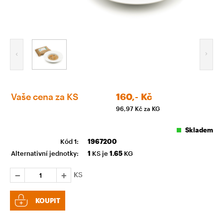
Vaše cena za KS
160,-
Kč
96,97
Kč za KG
Skladem
Kód 1:
1967200
Alternativní jednotky:
1
KS je
1.65
KG
KS
KOUPIT