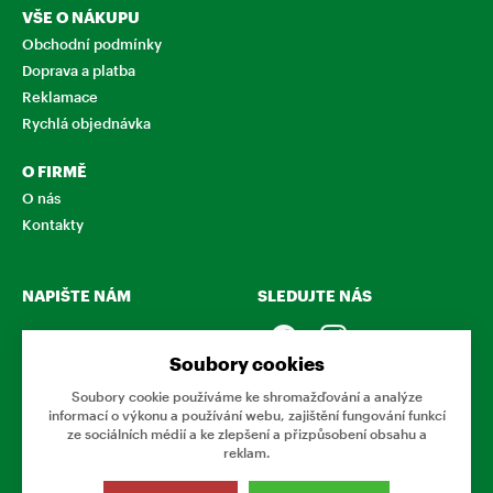
VŠE O NÁKUPU
Obchodní podmínky
Doprava a platba
Reklamace
Rychlá objednávka
O FIRMĚ
O nás
Kontakty
NAPIŠTE NÁM
SLEDUJTE NÁS
Chcete nám něco sdělit o
našich produktech nebo e-
Soubory cookies
shopu? Neváhejte napsat.
Soubory cookie používáme ke shromažďování a analýze
informací o výkonu a používání webu, zajištění fungování funkcí
CHCI NAPSAT ZPRÁVU
ze sociálních médií a ke zlepšení a přizpůsobení obsahu a
reklam.