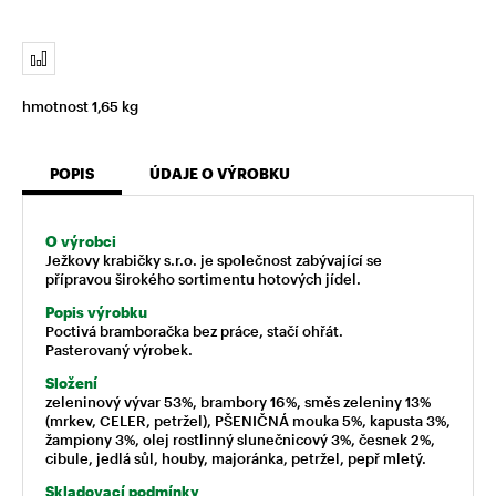
hmotnost 1,65 kg
POPIS
ÚDAJE O VÝROBKU
O výrobci
Ježkovy krabičky s.r.o. je společnost zabývající se
přípravou širokého sortimentu hotových jídel.
Popis výrobku
Poctivá bramboračka bez práce, stačí ohřát.
Pasterovaný výrobek.
Složení
zeleninový vývar 53%, brambory 16 %, směs zeleniny 13%
(mrkev,
CELER
, petržel),
PŠENIČNÁ
mouka 5%, kapusta 3%,
žampiony 3%, olej rostlinný slunečnicový 3%, česnek 2%,
cibule, jedlá sůl, houby, majoránka, petržel, pepř mletý.
Skladovací podmínky