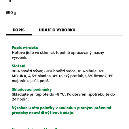
650 g
POPIS
ÚDAJE O VÝROBKU
Popis výrobku
Hotové jídlo ve sklenici, tepelně opracovaný masný
výrobek.
Složení
38 % hovězí vývar, 30 % hovězí srdce, 15 % cibule, 6 %
MOUKA, 4,5 % slanina, 4 % rajský protlak, 1,5 % česnek, 1 %
majoránka, sůl, pepř.
Skladovací podmínky
Skladujte při teplotě do +8 °C. Po otevření spotřebujte do
24 hodin.
Výrobce u této položky v souladu s platnými právními
předpisy neuvádí výživové údaje.