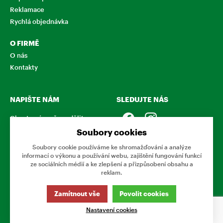
Reklamace
Rychlá objednávka
O FIRMĚ
O nás
Kontakty
NAPIŠTE NÁM
SLEDUJTE NÁS
Chcete nám něco sdělit o
našich produktech nebo e-
Soubory cookies
shopu? Neváhejte napsat.
Soubory cookie používáme ke shromažďování a analýze
informací o výkonu a používání webu, zajištění fungování funkcí
CHCI NAPSAT ZPRÁVU
ze sociálních médií a ke zlepšení a přizpůsobení obsahu a
reklam.
Tato stránka používá soubory cookies. Klikněte pro více
Zamítnout vše
Povolit cookies
informací.
© 2026 Eshop Podnikovka
Nastavení cookies
www.podnikovka.cz