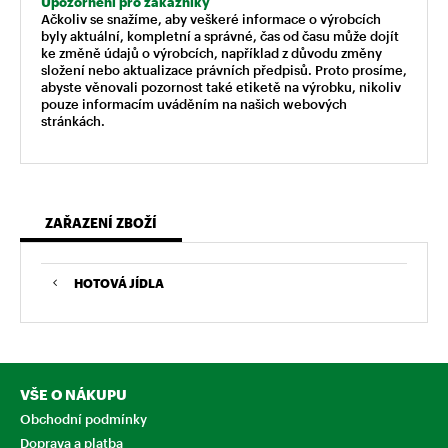
Upozornění pro zákazníky
Ačkoliv se snažíme, aby veškeré informace o výrobcích
byly aktuální, kompletní a správné, čas od času může dojít
ke změně údajů o výrobcích, například z důvodu změny
složení nebo aktualizace právních předpisů. Proto prosíme,
abyste věnovali pozornost také etiketě na výrobku, nikoliv
pouze informacím uváděním na našich webových
stránkách.
ZAŘAZENÍ ZBOŽÍ
HOTOVÁ JÍDLA
VŠE O NÁKUPU
Obchodní podmínky
Doprava a platba