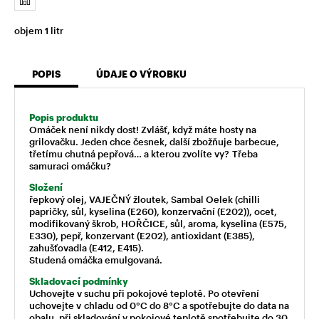
objem 1 litr
POPIS
ÚDAJE O VÝROBKU
Popis produktu
Omáček není nikdy dost! Zvlášť, když máte hosty na
grilovačku. Jeden chce česnek, další zbožňuje barbecue,
třetímu chutná pepřová… a kterou zvolíte vy?
Třeba
samuraci omáčku?
Složení
řepkový olej, VAJEČNÝ žloutek, Sambal Oelek (chilli
papričky, sůl, kyselina (E260), konzervační (E202)), ocet,
modifikovaný škrob, HOŘČICE, sůl, aroma, kyselina (E575,
E330), pepř, konzervant (E202), antioxidant (E385),
zahušťovadla (E412, E415).
Studená omáčka emulgovaná.
Skladovací podmínky
Uchovejte v suchu při pokojové teplotě. Po otevření
uchovejte v chladu od 0°C do 8°C a spotřebujte do data na
obalu, při skladování v pokojové teplotě spotřebujte do 30