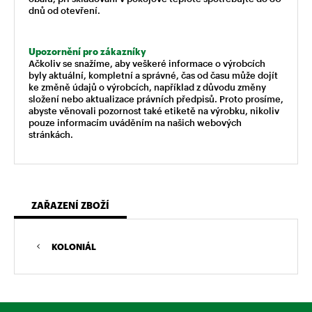
dnů od otevření.
Upozornění pro zákazníky
Ačkoliv se snažíme, aby veškeré informace o výrobcích
byly aktuální, kompletní a správné, čas od času může dojít
ke změně údajů o výrobcích, například z důvodu změny
složení nebo aktualizace právních předpisů. Proto prosíme,
abyste věnovali pozornost také etiketě na výrobku, nikoliv
pouze informacím uváděním na našich webových
stránkách.
ZAŘAZENÍ ZBOŽÍ
KOLONIÁL