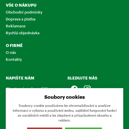
VŠE O NÁKUPU
Obchodní podmínky
Doprava a platba
Reklamace
Rychlá objednávka
O FIRMĚ
O nás
Kontakty
NAPIŠTE NÁM
SLEDUJTE NÁS
Chcete nám něco sdělit o
našich produktech nebo e-
Soubory cookies
shopu? Neváhejte napsat.
Soubory cookie používáme ke shromažďování a analýze
informací o výkonu a používání webu, zajištění fungování funkcí
CHCI NAPSAT ZPRÁVU
ze sociálních médií a ke zlepšení a přizpůsobení obsahu a
reklam.