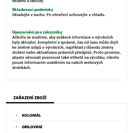
sezamu a laktózy.
Skladovací podmínky
Skladujte v suchu. Po otevření uchovejte v chladu.
Upozornění pro zákazníky
Ačkoliv se snažíme, aby veškeré informace o výrobcích
byly aktuální, kompletní a správné, čas od času může dojít
ke změně údajů o výrobcích, například z důvodu změny
složení nebo aktualizace právních předpisů. Proto prosíme,
abyste věnovali pozornost také etiketě na výrobku, nikoliv
pouze informacím uváděním na našich webových
stránkách.
ZAŘAZENÍ ZBOŽÍ
KOLONIÁL
GRILOVÁNÍ