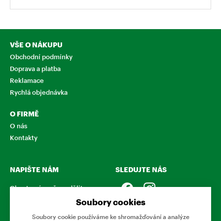
VŠE O NÁKUPU
Obchodní podmínky
Doprava a platba
Reklamace
Rychlá objednávka
O FIRMĚ
O nás
Kontakty
NAPIŠTE NÁM
SLEDUJTE NÁS
Chcete nám něco sdělit o
našich produktech nebo e-
Soubory cookies
shopu? Neváhejte napsat.
Soubory cookie používáme ke shromažďování a analýze