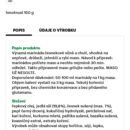
hmotnost 150 g
POPIS
ÚDAJE O VÝROBKU
Popis produktu
Výrazná marináda česnekové vůně a chuti, vhodná na
vepřové, drůbeží, jehněčí a rybí maso. Návod k přípravě:
marinádou potřete maso a nechte nejméně 30 min.
odležet. Takto připravené maso grilujte nebo pečte. MASO
UŽ NESOLTE.
Doporučené dávkování: 50-100 ml marinády na 1 kg masa.
Objem balení vystačí na 3 kg masa. Tekutý kořenicí
přípravek, bez chemické konzervace a bez přidaného
glutamanu.
Složení
řepkový olej, jedlá sůl (19,8 %), česnek sušený (max. 7 %),
pepř černý drcený, kukuřičný hydrolyzát, petrželová nať,
kari koření, kurkuma mletá, pažitka sušená, bazalka sušená,
kvasničný extrat, extraty koření.
Výrobek může obsahovat stopy hořčice, sóji, lepku,