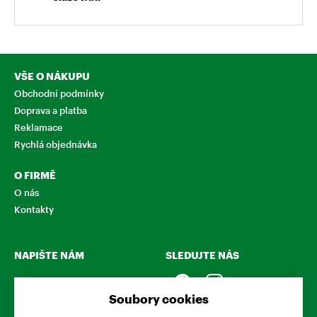
VŠE O NÁKUPU
Obchodní podmínky
Doprava a platba
Reklamace
Rychlá objednávka
O FIRMĚ
O nás
Kontakty
NAPIŠTE NÁM
SLEDUJTE NÁS
Chcete nám něco sdělit o
našich produktech nebo e-
Soubory cookies
shopu? Neváhejte napsat.