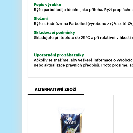
Popis výrobku
Rýže parboiled je ideální jako příloha. Rýži proplác
Složení
Rýže střednězrnná Parboiled (vyrobeno z rýže seté
Ory
Skladovací podmínky
Skladujete při teplotě do 25°C a při relativní vlhkosti
Upozornění pro zákazníky
Ačkoliv se snažíme, aby veškeré informace o výrobcíc
nebo aktualizace právních předpisů. Proto prosíme, a
ALTERNATIVNÍ ZBOŽÍ