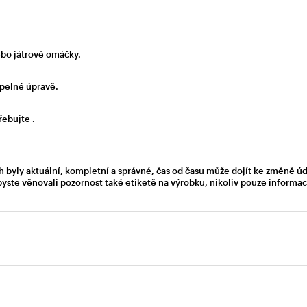
nebo játrové omáčky.
pelné úpravě.
řebujte .
h byly aktuální, kompletní a správné, čas od času může dojít ke změně ú
byste věnovali pozornost také etiketě na výrobku, nikoliv pouze inform