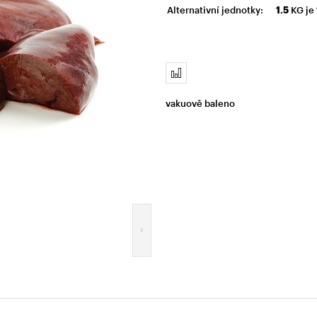
Alternativní jednotky:
1.5
KG je
vakuově baleno