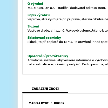
O výrobci
MADE GROUP, a.s. - tradiční dodavatel od roku 1998.
Popis výrobku
Vepřová játra využijete při přípravě jater na cibulce 
Složení
Vepřové droby, chlazené. Vakuově baleno.Určeno k te
Skladovací podmínky
Skladujte při teplotě do +3 °C. Po otevření ihned spot
Upozornění pro zákazníky
Ačkoliv se snažíme, aby veškeré informace o výrobcíc
nebo aktualizace právních předpisů. Proto prosíme, a
ZAŘAZENÍ ZBOŽÍ
MASO A RYBY
DROBY