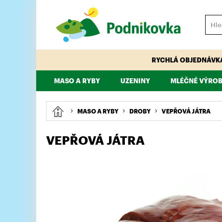
RYCHLÁ OBJEDNÁVK
MASO A RYBY
UZENINY
MLÉČNÉ VÝROB
VEPŘOVÉ
HOVĚZÍ
PÁRKY, KLOBÁSY, ŠPEKÁČKY
TELECÍ
MAJONÉZY, DRE
KUŘECÍ, KRŮTÍ
MASO A RYBY
DROBY
VEPŘOVÁ JÁTRA
VEPŘOVÁ JÁTRA