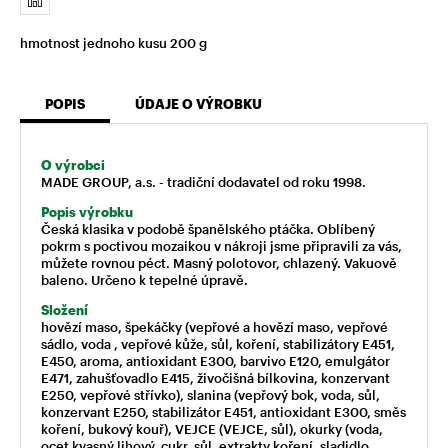
hmotnost jednoho kusu 200 g
POPIS
ÚDAJE O VÝROBKU
O výrobci
MADE GROUP, a.s. - tradiční dodavatel od roku 1998.
Popis výrobku
Česká klasika v podobě španělského ptáčka. Oblíbený
pokrm s poctivou mozaikou v nákroji jsme připravili za vás,
můžete rovnou péct. Masný polotovor, chlazený. Vakuově
baleno. Určeno k tepelné úpravě.
Složení
hovězí maso, špekáčky (vepřové a hovězí maso, vepřové
sádlo, voda , vepřové kůže, sůl, koření, stabilizátory E451,
E450, aroma, antioxidant E300, barvivo E120, emulgátor
E471, zahušťovadlo E415, živočišná bílkovina, konzervant
E250, vepřové střívko), slanina (vepřový bok, voda, sůl,
konzervant E250, stabilizátor E451, antioxidant E300, směs
koření, bukový kouř), VEJCE (VEJCE, sůl), okurky (voda,
ocet kvasný lihový, cukr, sůl, extrakty koření, sladidlo