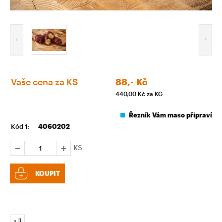
Vaše cena za KS
88,-
Kč
440,00
Kč za KG
Řezník Vám maso připraví
Kód 1:
4060202
KS
KOUPIT