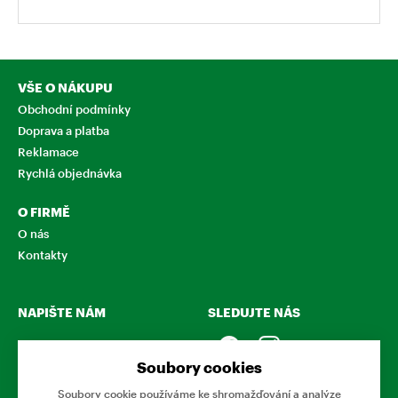
VŠE O NÁKUPU
Obchodní podmínky
Doprava a platba
Reklamace
Rychlá objednávka
O FIRMĚ
O nás
Kontakty
NAPIŠTE NÁM
SLEDUJTE NÁS
Chcete nám něco sdělit o
našich produktech nebo e-
Soubory cookies
shopu? Neváhejte napsat.
Soubory cookie používáme ke shromažďování a analýze