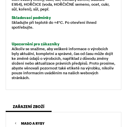
E954), HOŘČICE (voda, HOŘČIČNÉ semeno, ocet, cukr,
sůl, koření), sůl, pepř.
Skladovací podmínky
Skladujte při teplotě do +4°C. Po otevření ihned
spotřebujte.
Upozornění pro zákazníky
Ačkoliv se snažíme, aby veškeré informace o výrobcích
byly aktuální, kompletní a správné, čas od času může dojít
ke změně údajů o výrobcích, například z důvodu změny
složení nebo aktualizace právních předpisů. Proto prosíme,
abyste věnovali pozornost také etiketě na výrobku, nikoliv
pouze informacím uváděním na našich webových
stránkách.
ZAŘAZENÍ ZBOŽÍ
MASO A RYBY