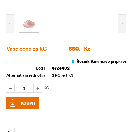
Vaše cena za KG
550,-
Kč
Řezník Vám maso připraví
Kód 1:
4724402
Alternativní jednotky:
3
KG je
1
KS
KG
KOUPIT