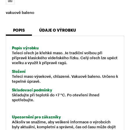
vakuově baleno
POPIS
ÚDAJE O VÝROBKU
Popis výrobku
Telecí ořech je křehké maso. Je tradiční volbou při
přípravě klasického vídeňského řízku. Celý ořech lze upéct
vcelku a využít k přípravě ragú.
Složení
Telecí maso výsekové, chlazené. Vakuově baleno. Určeno k
tepelné úpravě.
Skladovací podmínky
Skladujte při teplotě do +7 °C. Po otevření ihned
spotřebujte.
Upozornění pro zákazníky
Ačkoliv se snažíme, aby veškeré informace o výrobcích
byly aktuální, kompletní a správné, čas od času může dojít