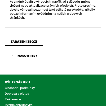
ke změně údajů o výrobcích, například z důvodu změny
složení nebo aktualizace právních předpisů. Proto prosíme,
abyste věnovali pozornost také etiketě na výrobku, nikoliv
pouze informacím uváděním na našich webových
stránkách.
ZAŘAZENÍ ZBOŽÍ
MASO A RYBY
VŠE O NÁKUPU
Obchodní podmínky
Doprava a platba
Reklamace
Rychlá objednávka