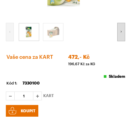
Vaše cena za KART
472,-
Kč
196,67
Kč za KG
Skladem
Kód 1:
7330100
KART
KOUPIT