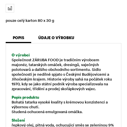
pouze celý karton 80 x 30 g
POPIS
ÚDAJE O VÝROBKU
O výrobci
Společnost ZÁRUBA FOOD je tradičním výrobcem
majonéz, tatarských omáček, dresingů, vaječných
polotovarů a dalšího obchodního sortimentu. Sídlo
společnosti je nedílně spjato s Českými Budějovicemi a
Jihočeským krajem. Historie výroby sahá na počátek roku
1970, kdy se jako státní podnik výroba specializovala na
zpracování, třídění a prodej skořápkových vajec.
Popis produktu
Bohatá tatarka vysoké kvality s krémovou konzistencí a
výbornou chutí.
Studená ochucená emulgovaná omáčka.
Složení
řepkový olej, pitná voda, ochucující směs se zeleninou 9 %