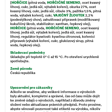
[
HOŘČICE
(pitná voda,
HOŘČIČNÉ SEMENO
, ocet kvasný
lihový, cukr, jedlá sůl, výtažek koření), okurka 27 %, ocet
kvasný lihový, cukr, jedlá sůl, cibule 3 %, pažitka 1,5 %, pitná
voda, výtažek koření], cukr,
VAJEČNÝ ŽLOUTEK
2,2 %
(podestýlkový chov), zahušťovací přípravek (modifikovaný
kukuřičný škrob, stabilizátor: xanthan, řepkový olej),
HOŘČICE
(pitná voda,
HOŘČIČNÉ SEMENO
, ocet kvasný
lihový, jedlá sůl, výtažek koření), jedlá sůl, ocet kvasný
lihový, regulátor kyselosti: kyselina citronová, kořenící
přípravek (výtažek koření, cukr, glukózový sirup, pitná
voda, řepkový olej).
Skladovací podmínky
Skladujte při teplotě 0° C až 15 °C. Po otevření urychleně
spotřebujte.
Země původu
Česká republika
Upozornění pro zákazníky
Ačkoliv se snažíme, aby veškeré informace o výrobcích
byly aktuální, kompletní a správné, čas od času může dojít
ke změně údajů o výrobcích, například z důvodu změny
složení nebo aktualizace právních předpisů. Proto prosíme,
abyste věnovali pozornost také etiketě na výrobku, nikoliv