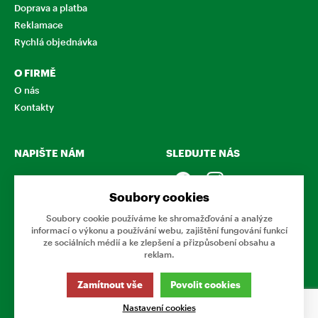
Doprava a platba
Reklamace
Rychlá objednávka
O FIRMĚ
O nás
Kontakty
NAPIŠTE NÁM
SLEDUJTE NÁS
Chcete nám něco sdělit o
našich produktech nebo e-
Soubory cookies
shopu? Neváhejte napsat.
Soubory cookie používáme ke shromažďování a analýze
informací o výkonu a používání webu, zajištění fungování funkcí
CHCI NAPSAT ZPRÁVU
ze sociálních médií a ke zlepšení a přizpůsobení obsahu a
reklam.
Tato stránka používá soubory cookies. Klikněte pro více
Zamítnout vše
Povolit cookies
informací.
Nastavení cookies
© 2026 Eshop Podnikovka