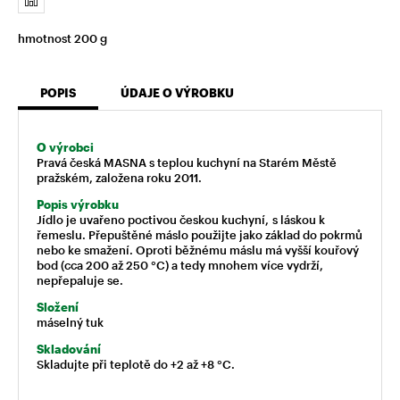
hmotnost 200 g
POPIS
ÚDAJE O VÝROBKU
O výrobci
Pravá česká MASNA s teplou kuchyní na Starém Městě
pražském, založena roku 2011.
Popis výrobku
Jídlo je uvařeno poctivou českou kuchyní, s láskou k
řemeslu. Přepuštěné máslo použijte jako základ do pokrmů
nebo ke smažení. Oproti běžnému máslu má vyšší kouřový
bod (cca 200 až 250 °C) a tedy mnohem více vydrží,
nepřepaluje se.
Složení
máselný tuk
Skladování
Skladujte při teplotě do +2 až +8 °C.