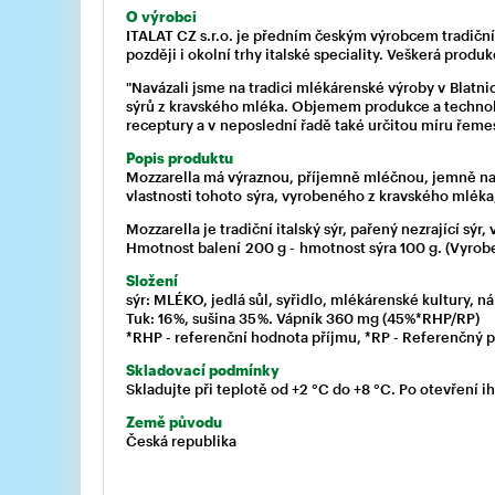
O výrobci
ITALAT CZ s.r.o. je předním českým výrobcem tradičníc
později i okolní trhy italské speciality. Veškerá prod
"Navázali jsme na tradici mlékárenské výroby v Blatn
sýrů z kravského mléka. Objemem produkce a technol
receptury a v neposlední řadě také určitou míru řeme
Popis produktu
Mozzarella má výraznou, příjemně mléčnou, jemně naky
vlastnosti tohoto sýra, vyrobeného z kravského mléka,
Mozzarella je tradiční italský sýr, pařený nezrající sýr
Hmotnost balení 200 g - hmotnost sýra 100 g. (Vyrob
Složení
sýr: MLÉKO, jedlá sůl, syřidlo, mlékárenské kultury, nál
Tuk: 16 %, sušina 35 %. Vápník 360 mg (45%*RHP/RP)
*RHP - referenční hodnota příjmu, *RP - Referenčný p
Skladovací podmínky
Skladujte při teplotě od +2 °C do +8 °C. Po otevření i
Ze
mě původu
Česká republika