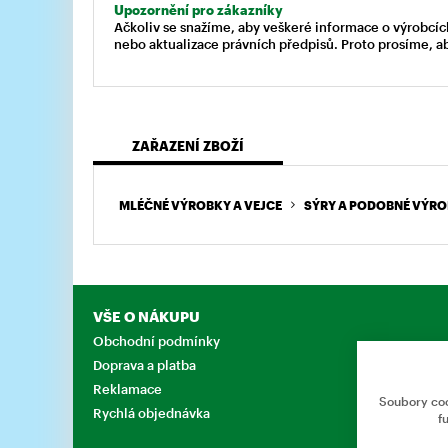
Upozornění pro zákazníky
Ačkoliv se snažíme, aby veškeré informace o výrobcíc
nebo aktualizace právních předpisů. Proto prosíme, a
ZAŘAZENÍ ZBOŽÍ
MLÉČNÉ VÝROBKY A VEJCE
SÝRY A PODOBNÉ VÝR
VŠE O NÁKUPU
Obchodní podmínky
Doprava a platba
Reklamace
Soubory coo
Rychlá objednávka
f