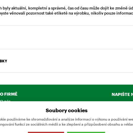
h byly aktuální, kompletní a správné, čas od času může dojít ke změně ú
byste věnovali pozornost také etiketě na výrobku, nikoliv pouze inform
OBKY
O FIRMĚ
NAPIŠTE 
O nás
Chcete nám 
Kontakty
Soubory cookies
produktech
Neváhejte 
kie používáme ke shromažďování a analýze informací o výkonu a používání web
ungování funkcí ze sociálních médií a ke zlepšení a přizpůsobení obsahu a rekla
CHCI N