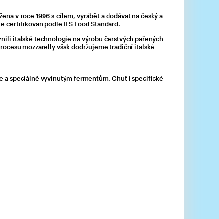
žena v roce 1996 s cílem, vyrábět a dodávat na český a
je certifikován podle IFS Food Standard.
ili italské technologie na výrobu čerstvých pařených
cesu mozzarelly však dodržujeme tradiční italské
e a speciálně vyvinutým fermentům. Chuť i specifické