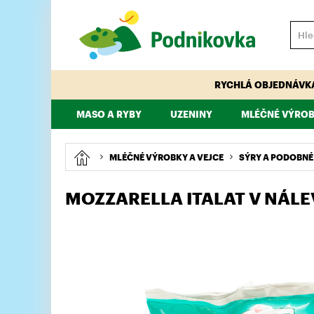
RYCHLÁ OBJEDNÁVK
MASO A RYBY
UZENINY
MLÉČNÉ VÝROB
VEPŘOVÉ
HOVĚZÍ
PÁRKY, KLOBÁSY, ŠPEKÁČKY
TELECÍ
MAJONÉZY, DRE
KUŘECÍ, KRŮTÍ
MLÉČNÉ VÝROBKY A VEJCE
SÝRY A PODOBNÉ
MOZZARELLA ITALAT V NÁLE