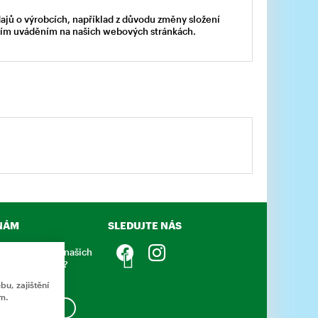
dajů o výrobcích, například z důvodu změny složení
acím uváděním na našich webových stránkách.
NÁM
SLEDUJTE NÁS
něco sdělit o našich
 nebo e-shopu?
napsat.
u, zajištění
m.
APSAT ZPRÁVU