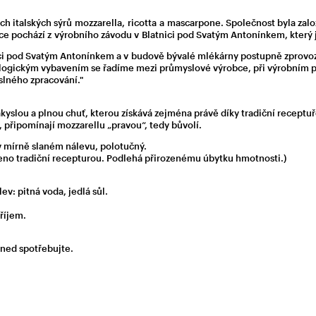
h italských sýrů mozzarella, ricotta a mascarpone. Společnost byla zalo
ukce pochází z výrobního závodu v Blatnici pod Svatým Antonínkem, který 
ici pod Svatým Antonínkem a v budově bývalé mlékárny postupně zprovozn
ogickým vybavením se řadíme mezi průmyslové výrobce, při výrobním pro
slného zpracování."
slou a plnou chuť, kterou získává zejména právě díky tradiční receptuř
 připomínají mozzarellu „pravou“, tedy bůvolí.
, v mírně slaném nálevu, polotučný.
eno tradiční recepturou. Podlehá přirozenému úbytku hmotnosti.)
ev: pitná voda, jedlá sůl.
říjem.
hned spotřebujte.