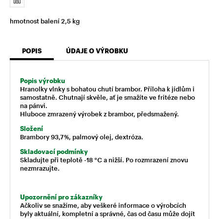
hmotnost balení 2,5 kg
POPIS
ÚDAJE O VÝROBKU
Popis výrobku
Hranolky vlnky s bohatou chutí brambor. Příloha k jídlům i
samostatně. Chutnají skvěle, ať je smažíte ve fritéze nebo
na pánvi.
Hluboce zmrazený výrobek z brambor, předsmažený.
Složení
Brambory 93,7 %, palmový olej, dextróza.
Skladovací podmínky
Skladujte při teplotě -18 °C a nižší. Po rozmrazení znovu
nezmrazujte.
Upozornění pro zákazníky
Ačkoliv se snažíme, aby veškeré informace o výrobcích
byly aktuální, kompletní a správné, čas od času může dojít