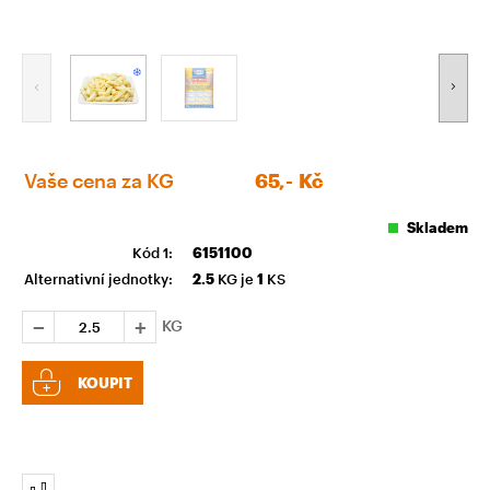
Vaše cena za KG
65,-
Kč
Skladem
Kód 1:
6151100
Alternativní jednotky:
2.5
KG je
1
KS
KG
KOUPIT