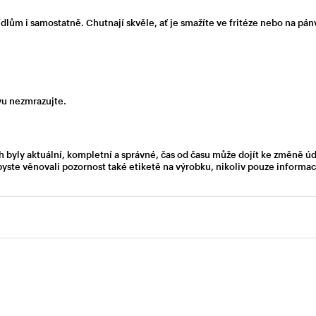
ídlům i samostatně. Chutnají skvěle, ať je smažíte ve fritéze nebo na pánv
ovu nezmrazujte.
h byly aktuální, kompletní a správné, čas od času může dojít ke změně ú
byste věnovali pozornost také etiketě na výrobku, nikoliv pouze inform