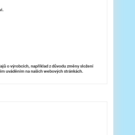
i.
dajů o výrobcích, například z důvodu změny složení
acím uváděním na našich webových stránkách.