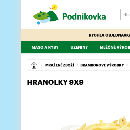
RYCHLÁ OBJEDNÁVK
MASO A RYBY
UZENINY
MLÉČNÉ VÝROB
VEPŘOVÉ
HOVĚZÍ
PÁRKY, KLOBÁSY, ŠPEKÁČKY
TELECÍ
MAJONÉZY, DRE
KUŘECÍ, KRŮTÍ
MRAŽENÉ ZBOŽÍ
BRAMBOROVÉ VÝROBKY
HRANOLKY 9X9