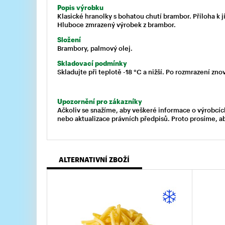
Popis výrobku
Klasické hranolky s bohatou chutí brambor. Příloha k j
Hluboce zmrazený výrobek z brambor.
Složení
Brambory, palmový olej.
Skladovací podmínky
Skladujte při teplotě -18 °C a nižší. Po rozmrazení zn
Upozornění pro zákazníky
Ačkoliv se snažíme, aby veškeré informace o výrobcíc
nebo aktualizace právních předpisů. Proto prosíme, a
ALTERNATIVNÍ ZBOŽÍ