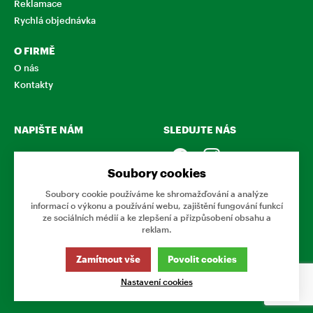
Reklamace
Rychlá objednávka
O FIRMĚ
O nás
Kontakty
NAPIŠTE NÁM
SLEDUJTE NÁS
Chcete nám něco sdělit o
našich produktech nebo e-
Soubory cookies
shopu? Neváhejte napsat.
Soubory cookie používáme ke shromažďování a analýze
informací o výkonu a používání webu, zajištění fungování funkcí
CHCI NAPSAT ZPRÁVU
ze sociálních médií a ke zlepšení a přizpůsobení obsahu a
reklam.
Tato stránka používá soubory cookies. Klikněte pro více
Zamítnout vše
Povolit cookies
informací.
Nastavení cookies
© 2026 Eshop Podnikovka
www.podnikovka.cz