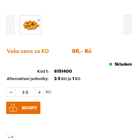
Vaše cena za KG
98,-
Kč
Skladem
Kód 1:
6151400
Alternativní jednotky:
2.5
KG je
1
KS
KG
KOUPIT