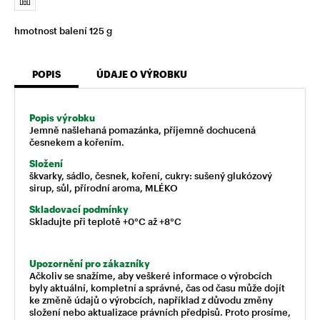
hmotnost balení 125 g
POPIS
ÚDAJE O VÝROBKU
Popis výrobku
Jemně našlehaná pomazánka, příjemně dochucená
česnekem a kořením.
Složení
škvarky, sádlo, česnek, koření, cukry: sušený glukózový
sirup, sůl, přírodní aroma, MLÉKO
Skladovací podmínky
Skladujte při teplotě +0°C až +8°C
Upozornění pro zákazníky
Ačkoliv se snažíme, aby veškeré informace o výrobcích
byly aktuální, kompletní a správné, čas od času může dojít
ke změně údajů o výrobcích, například z důvodu změny
složení nebo aktualizace právních předpisů. Proto prosíme,