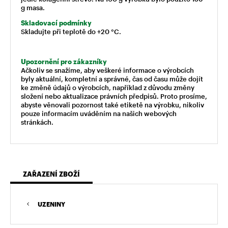
g masa.
Skladovací podmínky
Skladujte při teplotě do +20 °C.
Upozornění pro zákazníky
Ačkoliv se snažíme, aby veškeré informace o výrobcích
byly aktuální, kompletní a správné, čas od času může dojít
ke změně údajů o výrobcích, například z důvodu změny
složení nebo aktualizace právních předpisů. Proto prosíme,
abyste věnovali pozornost také etiketě na výrobku, nikoliv
pouze informacím uváděním na našich webových
stránkách.
ZAŘAZENÍ ZBOŽÍ
UZENINY