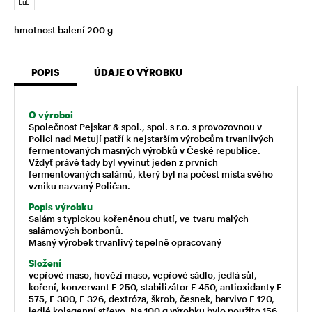
hmotnost balení 200 g
POPIS
ÚDAJE O VÝROBKU
O výrobci
Společnost Pejskar & spol., spol. s r.o. s provozovnou v
Polici nad Metují patří k nejstarším výrobcům trvanlivých
fermentovaných masných výrobků v České republice.
Vždyť právě tady byl vyvinut jeden z prvních
fermentovaných salámů, který byl na počest místa svého
vzniku nazvaný Poličan.
Popis výrobku
Salám s typickou kořeněnou chutí, ve tvaru malých
salámových bonbonů.
Masný výrobek trvanlivý tepelně opracovaný
Složení
vepřové maso, hovězí maso, vepřové sádlo, jedlá sůl,
koření, konzervant E 250, stabilizátor E 450, antioxidanty E
575, E 300, E 326, dextróza, škrob, česnek, barvivo E 120,
jedlé kolagenní střevo. Na 100 g výrobku bylo použito 156