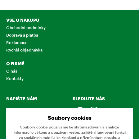
VŠE O NÁKUPU
Obchodní podmínky
Doprava a platba
Reklamace
Rychlá objednávka
O FIRMĚ
O nás
Kontakty
NAPIŠTE NÁM
SLEDUJTE NÁS
Chcete nám něco sdělit o
našich produktech nebo e-
Soubory cookies
shopu? Neváhejte napsat.
Soubory cookie používáme ke shromažďování a analýze
informací o výkonu a používání webu, zajištění fungování funkcí
CHCI NAPSAT ZPRÁVU
ze sociálních médií a ke zlepšení a přizpůsobení obsahu a