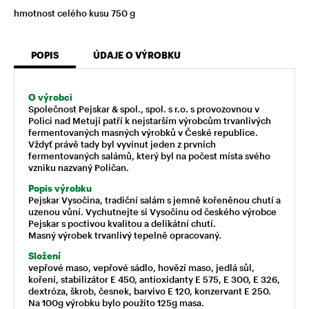
hmotnost celého kusu 750 g
POPIS
ÚDAJE O VÝROBKU
O výrobci
Společnost Pejskar & spol., spol. s r.o. s provozovnou v
Polici nad Metují patří k nejstarším výrobcům trvanlivých
fermentovaných masných výrobků v České republice.
Vždyť právě tady byl vyvinut jeden z prvních
fermentovaných salámů, který byl na počest místa svého
vzniku nazvaný Poličan.
Popis výrobku
Pejskar Vysočina, tradiční salám s jemně kořeněnou chutí a
uzenou vůní. Vychutnejte si Vysočinu od českého výrobce
Pejskar s poctivou kvalitou a delikátní chutí.
Masný výrobek trvanlivý tepelně opracovaný.
Složení
vepřové maso, vepřové sádlo, hovězí maso, jedlá sůl,
koření, stabilizátor E 450, antioxidanty E 575, E 300, E 326,
dextróza, škrob, česnek, barvivo E 120, konzervant E 250.
Na 100g výrobku bylo použito 125g masa.