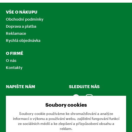
VŠE O NÁKUPU
Obchodní podmínky
Doprava a platba
Reklamace
Rychlá objednávka
O FIRMĚ
O nás
Kontakty
NAPIŠTE NÁM
SLEDUJTE NÁS
Chcete nám něco sdělit o
našich produktech nebo e-
Soubory cookies
shopu? Neváhejte napsat.
Soubory cookie používáme ke shromažďování a analýze
informací o výkonu a používání webu, zajištění fungování funkcí
CHCI NAPSAT ZPRÁVU
ze sociálních médií a ke zlepšení a přizpůsobení obsahu a
reklam.