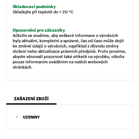
Skladovací podmínky
Skladujte při teplotě do + 20 °C
Upozornění pro zákazníky
Ačkoliv se snažíme, aby veškeré informace o výrobcích
byly aktuální, kompletní a správné, čas od času může dojít
ke změně údajů o výrobcích, například z důvodu změny
složení nebo aktualizace právních předpisů. Proto prosíme,
abyste věnovali pozornost také etiketě na výrobku, nikoliv
pouze informacím uváděním na našich webových
stránkách.
ZAŘAZENÍ ZBOŽÍ
UZENINY