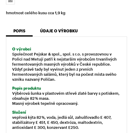
hmotnost celého kusu cca 1,9 kg
POPIS
ÚDAJE O VÝROBKU
O výrobci
Společnost Pejskar & spol., spol. s r.o. s provozovnou v
Polici nad Metují patří k nejstarším výrobcům trvanlivých
fermentovaných masných výrobků v České republice.
Vždyť právě tady byl vyvinut jeden z prvních
fermentovaných salámů, který byl na počest místa svého
vzniku nazvaný Poličan.
Popis produktu
Výběrová šunka v plastovém střevě zlaté barvy s potiskem,
obsahuje 82 % masa.
Masný výrobek tepelně opracovaný.
Složení
vepřová kýta 82 %, voda, jedlá sůl, zahušťovadlo E 407,
stabilizátory E 451, E 450, dextróza, maltodextrin,
antioxidant E 300, konzervant E250.