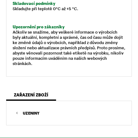
Skladovací podmínky
Skladujte při teplotě 0°C až +5 °C.
Upozornění pro zákazníky
Ačkoliv se snažíme, aby veškeré informace o výrobcích
byly aktuální, kompletní a správné, čas od času může dojít
ke změně údajů o výrobcích, například z důvodu změny
složení nebo aktualizace právních předpisů. Proto prosíme,
abyste věnovali pozornost také etiketě na výrobku, nikoliv
pouze informacím uváděním na našich webových
stránkách.
ZAŘAZENÍ ZBOŽÍ
UZENINY