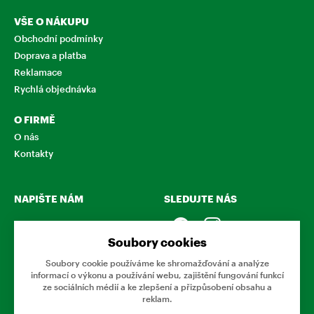
VŠE O NÁKUPU
Obchodní podmínky
Doprava a platba
Reklamace
Rychlá objednávka
O FIRMĚ
O nás
Kontakty
NAPIŠTE NÁM
SLEDUJTE NÁS
Chcete nám něco sdělit o
našich produktech nebo e-
Soubory cookies
shopu? Neváhejte napsat.
Soubory cookie používáme ke shromažďování a analýze
informací o výkonu a používání webu, zajištění fungování funkcí
CHCI NAPSAT ZPRÁVU
ze sociálních médií a ke zlepšení a přizpůsobení obsahu a
reklam.