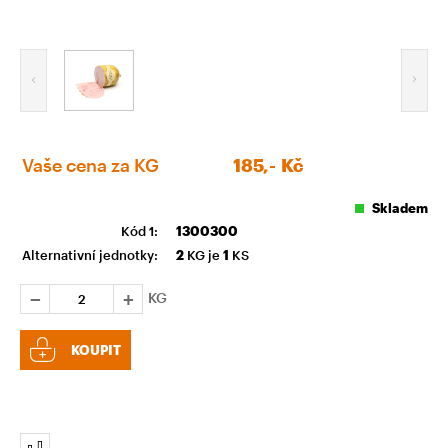
Vaše cena za KG
185,-
Kč
Skladem
Kód 1:
1300300
Alternativní jednotky:
2
KG je
1
KS
KG
KOUPIT