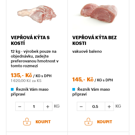
VEPŘOVÁ KÝTA S
VEPŘOVÁ KÝTA BEZ
KOSTÍ
KOSTI
12 kg - výrobek pouze na
vakuově baleno
objednávku, zadejte
preferovanou hmotnost v
tomto rozmezí
135,-
Kč
/ KG
s DPH
145,-
Kč
/ KG
s DPH
1 620,00
Kč za KS
Řezník Vám maso
Řezník Vám maso
připraví
připraví
KG
KG
KOUPIT
KOUPIT