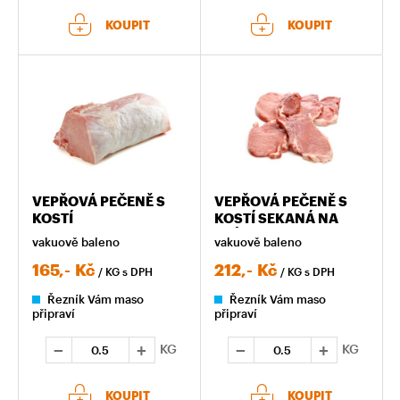
KOUPIT
KOUPIT
VEPŘOVÁ PEČENĚ S
VEPŘOVÁ PEČENĚ S
KOSTÍ
KOSTÍ SEKANÁ NA
PLÁTKY
vakuově baleno
vakuově baleno
165,-
Kč
212,-
Kč
/ KG
s DPH
/ KG
s DPH
Řezník Vám maso
Řezník Vám maso
připraví
připraví
KG
KG
KOUPIT
KOUPIT