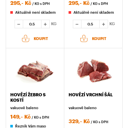
295,-
Kč
295,-
Kč
/ KG
s DPH
/ KG
s DPH
Aktuálně není skladem
Aktuálně není skladem
KG
KG
KOUPIT
KOUPIT
HOVĚZÍ ŽEBRO S
HOVĚZÍ VRCHNÍ ŠÁL
KOSTÍ
vakuově baleno
vakuově baleno
149,-
Kč
/ KG
s DPH
329,-
Kč
/ KG
s DPH
Řezník Vám maso