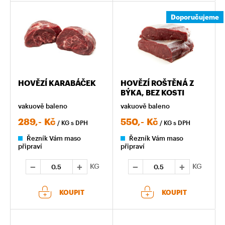
Doporučujeme
HOVĚZÍ KARABÁČEK
HOVĚZÍ ROŠTĚNÁ Z
BÝKA, BEZ KOSTI
vakuově baleno
vakuově baleno
289,-
Kč
550,-
Kč
/ KG
s DPH
/ KG
s DPH
Řezník Vám maso
Řezník Vám maso
připraví
připraví
KG
KG
KOUPIT
KOUPIT