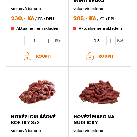
KOSTI KRÁVA
vakuově baleno
vakuově baleno
230,-
Kč
285,-
Kč
/ KG
s DPH
/ KG
s DPH
Aktuálně není skladem
Aktuálně není skladem
KG
KG
KOUPIT
KOUPIT
HOVĚZÍ GULÁŠOVÉ
HOVĚZÍ MASO NA
KOSTKY 3x3
NUDLIČKY
vakuově baleno
vakuově baleno