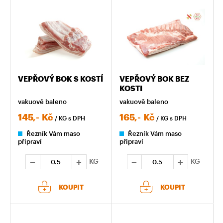
VEPŘOVÝ BOK S KOSTÍ
VEPŘOVÝ BOK BEZ
KOSTI
vakuově baleno
vakuově baleno
145,-
Kč
165,-
Kč
/ KG
s DPH
/ KG
s DPH
Řezník Vám maso
Řezník Vám maso
připraví
připraví
KG
KG
KOUPIT
KOUPIT