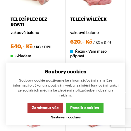
TELECÍ PLEC BEZ
TELECÍ VÁLEČEK
KOSTI
vakuově baleno
vakuově baleno
620,-
Kč
/ KG
s DPH
540,-
Kč
/ KG
s DPH
Řezník Vám maso
Skladem
připraví
KG
KG
Soubory cookies
Soubory cookie používáme ke shromažďování a analýze
KOUPIT
KOUPIT
informací o výkonu a používání webu, zajištění fungování funkcí
ze sociálních médií a ke zlepšení a přizpůsobení obsahu a
reklam.
Zamítnout vše
Povolit cookies
Nastavení cookies