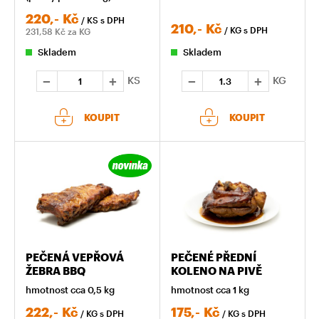
220,-
Kč
/ KS
s DPH
210,-
Kč
/ KG
s DPH
231,58
Kč za KG
Skladem
Skladem
KS
KG
KOUPIT
KOUPIT
PEČENÁ VEPŘOVÁ
PEČENÉ PŘEDNÍ
ŽEBRA BBQ
KOLENO NA PIVĚ
hmotnost cca 0,5 kg
hmotnost cca 1 kg
222,-
Kč
175,-
Kč
/ KG
s DPH
/ KG
s DPH