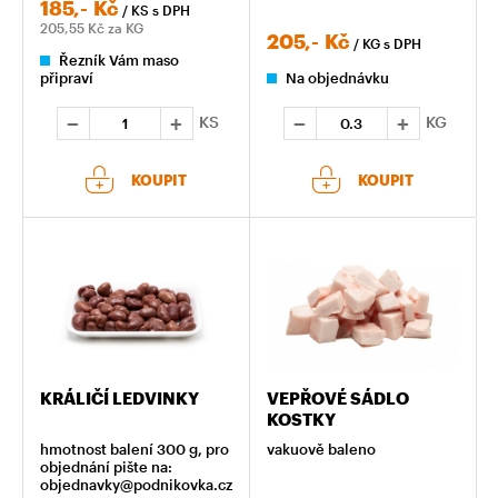
185,-
Kč
/ KS
s DPH
205,55
Kč za KG
205,-
Kč
/ KG
s DPH
Řezník Vám maso
připraví
Na objednávku
KS
KG
KOUPIT
KOUPIT
KRÁLIČÍ LEDVINKY
VEPŘOVÉ SÁDLO
KOSTKY
hmotnost balení 300 g, pro
vakuově baleno
objednání pište na:
objednavky@podnikovka.cz