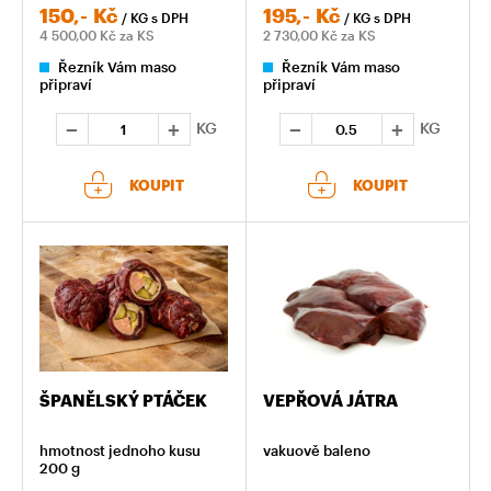
150,-
Kč
195,-
Kč
/ KG
s DPH
/ KG
s DPH
4 500,00
Kč za KS
2 730,00
Kč za KS
Řezník Vám maso
Řezník Vám maso
připraví
připraví
KG
KG
KOUPIT
KOUPIT
ŠPANĚLSKÝ PTÁČEK
VEPŘOVÁ JÁTRA
hmotnost jednoho kusu
vakuově baleno
200 g