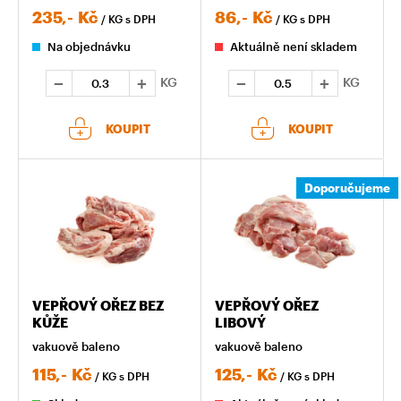
235,-
Kč
86,-
Kč
/ KG
s DPH
/ KG
s DPH
Na objednávku
Aktuálně není skladem
KG
KG
KOUPIT
KOUPIT
Doporučujeme
VEPŘOVÝ OŘEZ BEZ
VEPŘOVÝ OŘEZ
KŮŽE
LIBOVÝ
vakuově baleno
vakuově baleno
115,-
Kč
125,-
Kč
/ KG
s DPH
/ KG
s DPH