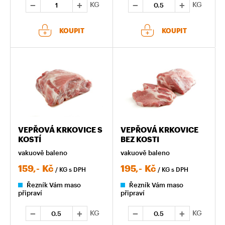
KG
KG
KOUPIT
KOUPIT
VEPŘOVÁ KRKOVICE S
VEPŘOVÁ KRKOVICE
KOSTÍ
BEZ KOSTI
vakuově baleno
vakuově baleno
159,-
Kč
195,-
Kč
/ KG
s DPH
/ KG
s DPH
Řezník Vám maso
Řezník Vám maso
připraví
připraví
KG
KG