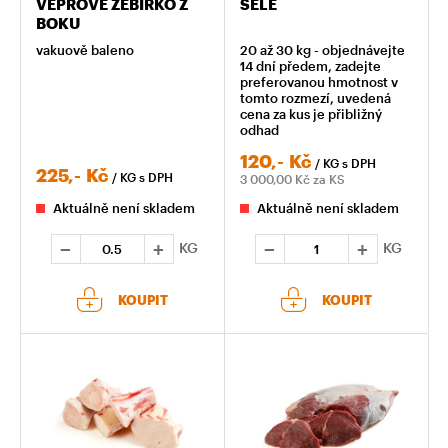
VEPŘOVÉ ŽEBÍRKO Z
SELE
BOKU
vakuově baleno
20 až 30 kg - objednávejte
14 dní předem, zadejte
preferovanou hmotnost v
tomto rozmezí, uvedená
cena za kus je přibližný
odhad
120,-
Kč
/ KG
s DPH
225,-
Kč
/ KG
s DPH
3 000,00
Kč za KS
Aktuálně není skladem
Aktuálně není skladem
KG
KG
KOUPIT
KOUPIT