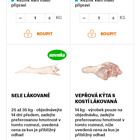
Řezník Vám maso
Řezník Vám maso
připraví
připraví
KG
KS
KOUPIT
KOUPIT
SELE LÁKOVANÉ
VEPŘOVÁ KÝTA S
KOSTÍ LÁKOVANÁ
25 až 35 kg - objednávejte
14 kg - výrobek pouze na
14 dní předem, zadejte
objednávku, zadejte
preferovanou hmotnost v
preferovanou hmotnost v
tomto rozmezí, uvedená
tomto rozmezí, níže
cena za kus je přibližný
uvedená cena za kus je
odhad
přibližný odhad