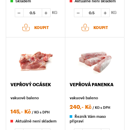
Skladem
Aktuálně není skladem
KG
KG
KOUPIT
KOUPIT
VEPŘOVÝ OCÁSEK
VEPŘOVÁ PANENKA
vakuově baleno
vakuově baleno
240,-
Kč
/ KG
s DPH
145,-
Kč
/ KG
s DPH
Řezník Vám maso
Aktuálně není skladem
připraví