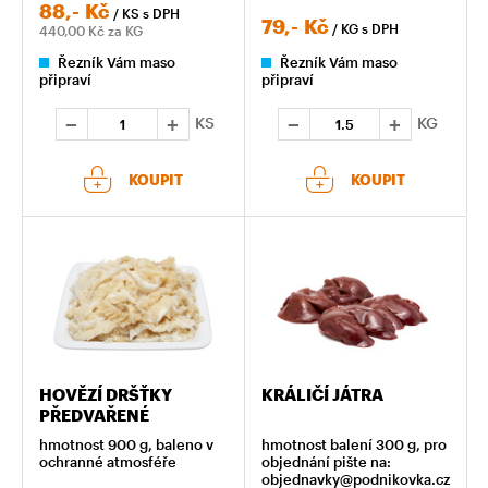
88,-
Kč
/ KS
s DPH
79,-
Kč
/ KG
s DPH
440,00
Kč za KG
Řezník Vám maso
Řezník Vám maso
připraví
připraví
KS
KG
KOUPIT
KOUPIT
HOVĚZÍ DRŠŤKY
KRÁLIČÍ JÁTRA
PŘEDVAŘENÉ
hmotnost 900 g, baleno v
hmotnost balení 300 g, pro
ochranné atmosféře
objednání pište na:
objednavky@podnikovka.cz