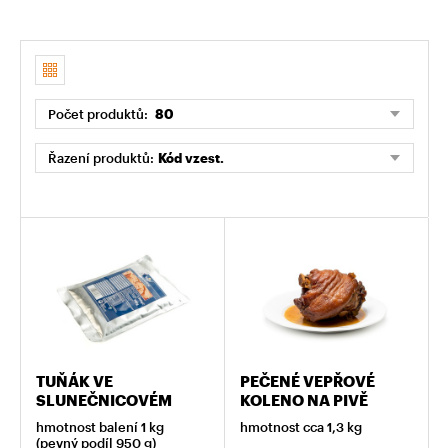
Počet produktů:
80
Řazení produktů:
Kód vzest.
TUŇÁK VE
PEČENÉ VEPŘOVÉ
SLUNEČNICOVÉM
KOLENO NA PIVĚ
OLEJI
hmotnost balení 1 kg
hmotnost cca 1,3 kg
(pevný podíl 950 g)