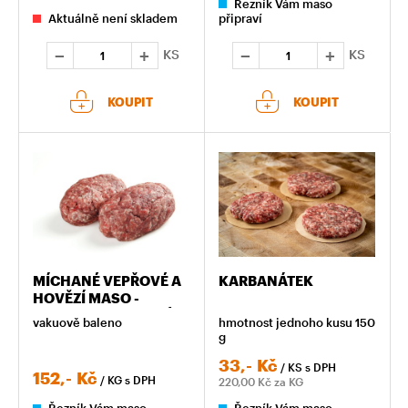
Řezník Vám maso
Aktuálně není skladem
připraví
KS
KS
KOUPIT
KOUPIT
MÍCHANÉ VEPŘOVÉ A
KARBANÁTEK
HOVĚZÍ MASO -
NAHRUBO NAMLETÉ A
vakuově baleno
hmotnost jednoho kusu 150
OSOLENÉ
g
33,-
Kč
/ KS
s DPH
152,-
Kč
/ KG
s DPH
220,00
Kč za KG