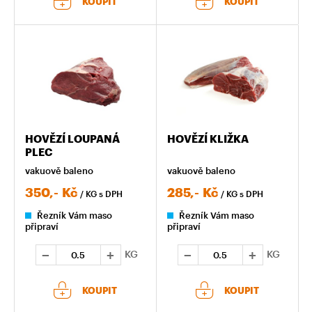
KOUPIT
KOUPIT
HOVĚZÍ LOUPANÁ
HOVĚZÍ KLIŽKA
PLEC
vakuově baleno
vakuově baleno
350,-
Kč
285,-
Kč
/ KG
s DPH
/ KG
s DPH
Řezník Vám maso
Řezník Vám maso
připraví
připraví
KG
KG
KOUPIT
KOUPIT