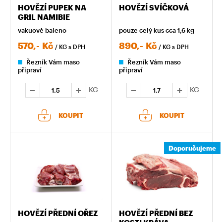
HOVĚZÍ PUPEK NA
HOVĚZÍ SVÍČKOVÁ
GRIL NAMIBIE
vakuově baleno
pouze celý kus cca 1,6 kg
570,-
Kč
890,-
Kč
/ KG
s DPH
/ KG
s DPH
Řezník Vám maso
Řezník Vám maso
připraví
připraví
KG
KG
KOUPIT
KOUPIT
Doporučujeme
HOVĚZÍ PŘEDNÍ OŘEZ
HOVĚZÍ PŘEDNÍ BEZ