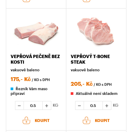
VEPŘOVÁ PEČENĚ BEZ
VEPŘOVÝ T-BONE
KOSTI
STEAK
vakuově baleno
vakuově baleno
175,-
Kč
/ KG
s DPH
205,-
Kč
/ KG
s DPH
Řezník Vám maso
připraví
Aktuálně není skladem
KG
KG
KOUPIT
KOUPIT