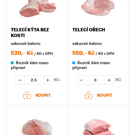
TELECÍ KÝTA BEZ
TELECÍ OŘECH
KOSTI
vakuově baleno
vakuově baleno
520,-
Kč
550,-
Kč
/ KG
s DPH
/ KG
s DPH
Řezník Vám maso
Řezník Vám maso
připraví
připraví
KG
KG
KOUPIT
KOUPIT