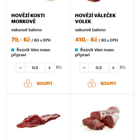
HOVĚZÍ KOSTI
HOVĚZÍ VÁLEČEK
MORKOVÉ
VOLEK
vakuově baleno
vakuově baleno
79,-
Kč
410,-
Kč
/ KG
s DPH
/ KG
s DPH
Řezník Vám maso
Řezník Vám maso
připraví
připraví
KG
KG
KOUPIT
KOUPIT