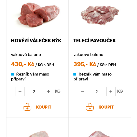
HOVĚZÍ VÁLEČEK BÝK
TELECÍ PAVOUČEK
vakuově baleno
vakuově baleno
430,-
Kč
395,-
Kč
/ KG
s DPH
/ KG
s DPH
Řezník Vám maso
Řezník Vám maso
připraví
připraví
KG
KG
KOUPIT
KOUPIT