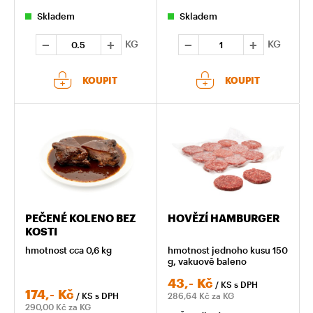
Skladem
Skladem
KG
KG
KOUPIT
KOUPIT
PEČENÉ KOLENO BEZ
HOVĚZÍ HAMBURGER
KOSTI
hmotnost cca 0,6 kg
hmotnost jednoho kusu 150
g, vakuově baleno
43,-
Kč
/ KS
s DPH
174,-
Kč
/ KS
s DPH
286,64
Kč za KG
290,00
Kč za KG