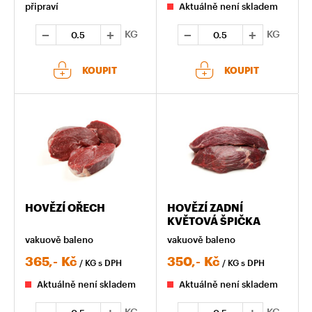
připraví
Aktuálně není skladem
KG
KG
KOUPIT
KOUPIT
HOVĚZÍ OŘECH
HOVĚZÍ ZADNÍ
KVĚTOVÁ ŠPIČKA
vakuově baleno
vakuově baleno
365,-
Kč
350,-
Kč
/ KG
s DPH
/ KG
s DPH
Aktuálně není skladem
Aktuálně není skladem
KG
KG