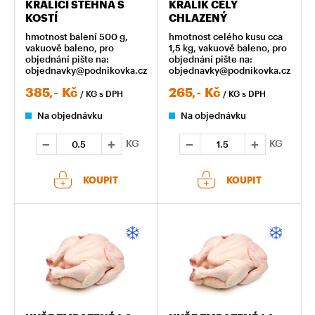
KRÁLIČÍ STEHNA S
KRÁLÍK CELÝ
KOSTÍ
CHLAZENÝ
hmotnost balení 500 g,
hmotnost celého kusu cca
vakuově baleno, pro
1,5 kg, vakuově baleno, pro
objednání pište na:
objednání pište na:
objednavky@podnikovka.cz
objednavky@podnikovka.cz
385,-
Kč
265,-
Kč
/ KG
s DPH
/ KG
s DPH
Na objednávku
Na objednávku
KG
KG
KOUPIT
KOUPIT