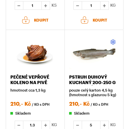
KS
KG
KOUPIT
KOUPIT
PEČENÉ VEPŘOVÉ
PSTRUH DUHOVÝ
KOLENO NA PIVĚ
KUCHANÝ 200-250 G
ZMRAZENÝ
hmotnost cca 1,3 kg
pouze celý karton 4,5 kg
(hmotnost s glazurou 5 kg)
210,-
Kč
210,-
Kč
/ KG
s DPH
/ KG
s DPH
Skladem
Skladem
KG
KG