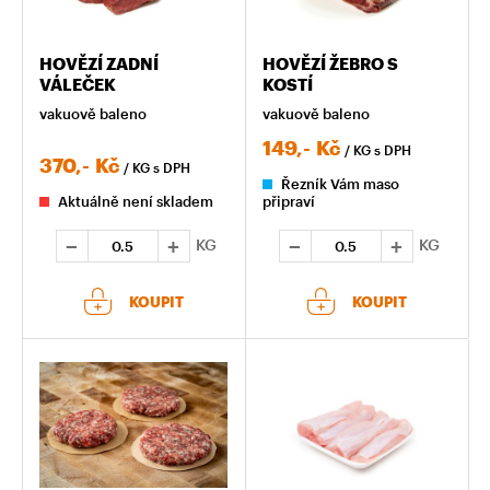
HOVĚZÍ ZADNÍ
HOVĚZÍ ŽEBRO S
VÁLEČEK
KOSTÍ
vakuově baleno
vakuově baleno
149,-
Kč
/ KG
s DPH
370,-
Kč
/ KG
s DPH
Řezník Vám maso
Aktuálně není skladem
připraví
KG
KG
KOUPIT
KOUPIT