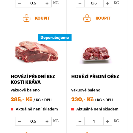
KG
KG
KOUPIT
KOUPIT
Doporučujeme
HOVĚZÍ PŘEDNÍ BEZ
HOVĚZÍ PŘEDNÍ OŘEZ
KOSTI KRÁVA
vakuově baleno
vakuově baleno
285,-
Kč
230,-
Kč
/ KG
s DPH
/ KG
s DPH
Aktuálně není skladem
Aktuálně není skladem
KG
KG