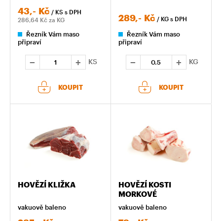
43,-
Kč
/ KS
s DPH
289,-
Kč
/ KG
s DPH
286,64
Kč za KG
Řezník Vám maso
Řezník Vám maso
připraví
připraví
KS
KG
KOUPIT
KOUPIT
HOVĚZÍ KLIŽKA
HOVĚZÍ KOSTI
MORKOVÉ
vakuově baleno
vakuově baleno