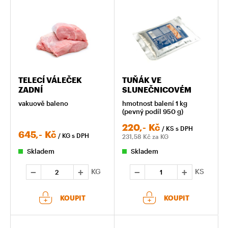
TELECÍ VÁLEČEK
TUŇÁK VE
ZADNÍ
SLUNEČNICOVÉM
OLEJI
vakuově baleno
hmotnost balení 1 kg
(pevný podíl 950 g)
220,-
Kč
/ KS
s DPH
645,-
Kč
/ KG
s DPH
231,58
Kč za KG
Skladem
Skladem
KG
KS
KOUPIT
KOUPIT