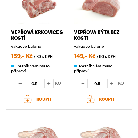
VEPŘOVÁ KRKOVICE S
VEPŘOVÁ KÝTA BEZ
KOSTÍ
KOSTI
vakuově baleno
vakuově baleno
159,-
Kč
145,-
Kč
/ KG
s DPH
/ KG
s DPH
Řezník Vám maso
Řezník Vám maso
připraví
připraví
KG
KG
KOUPIT
KOUPIT