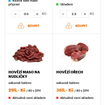
Řezník Vám maso
připraví
Skladem
KG
KG
KOUPIT
KOUPIT
HOVĚZÍ MASO NA
HOVĚZÍ OŘECH
NUDLIČKY
vakuově baleno
vakuově baleno
295,-
Kč
365,-
Kč
/ KG
s DPH
/ KG
s DPH
Aktuálně není skladem
Aktuálně není skladem