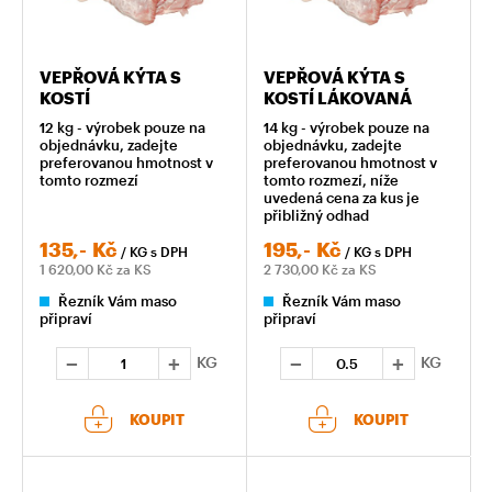
VEPŘOVÁ KÝTA S
VEPŘOVÁ KÝTA S
KOSTÍ
KOSTÍ LÁKOVANÁ
12 kg - výrobek pouze na
14 kg - výrobek pouze na
objednávku, zadejte
objednávku, zadejte
preferovanou hmotnost v
preferovanou hmotnost v
tomto rozmezí
tomto rozmezí, níže
uvedená cena za kus je
přibližný odhad
135,-
Kč
195,-
Kč
/ KG
s DPH
/ KG
s DPH
1 620,00
Kč za KS
2 730,00
Kč za KS
Řezník Vám maso
Řezník Vám maso
připraví
připraví
KG
KG
KOUPIT
KOUPIT