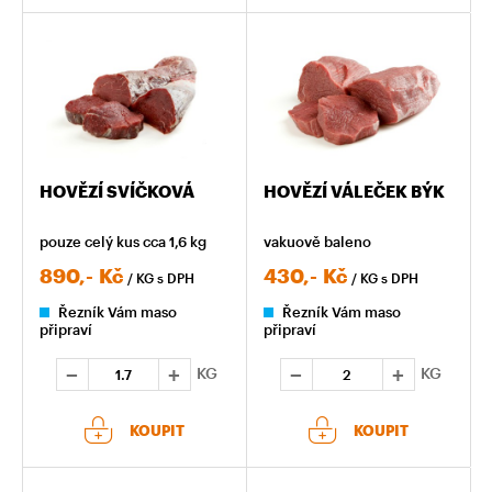
HOVĚZÍ SVÍČKOVÁ
HOVĚZÍ VÁLEČEK BÝK
pouze celý kus cca 1,6 kg
vakuově baleno
890,-
Kč
430,-
Kč
/ KG
s DPH
/ KG
s DPH
Řezník Vám maso
Řezník Vám maso
připraví
připraví
KG
KG
KOUPIT
KOUPIT