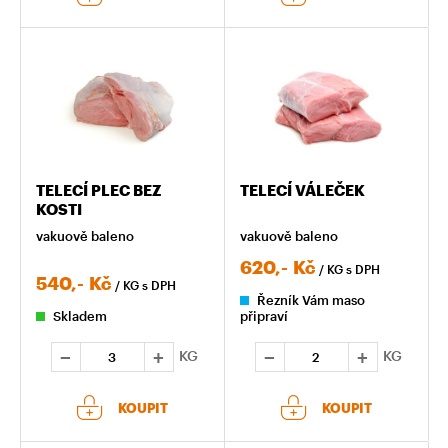
TELECÍ PLEC BEZ
TELECÍ VÁLEČEK
KOSTI
vakuově baleno
vakuově baleno
620,-
Kč
/ KG
s DPH
540,-
Kč
/ KG
s DPH
Řezník Vám maso
Skladem
připraví
KG
KG
KOUPIT
KOUPIT