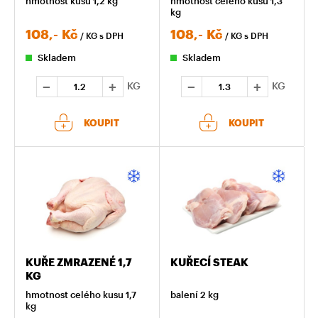
hmotnost kusu 1,2 kg
hmotnost celého kusu 1,3
kg
108,-
Kč
108,-
Kč
/ KG
s DPH
/ KG
s DPH
Skladem
Skladem
KG
KG
KOUPIT
KOUPIT
KUŘE ZMRAZENÉ 1,7
KUŘECÍ STEAK
KG
hmotnost celého kusu 1,7
balení 2 kg
kg