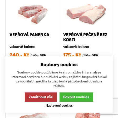
VEPŘOVÁ PANENKA
VEPŘOVÁ PEČENĚ BEZ
KOSTI
vakuově baleno
vakuově baleno
240,-
Kč
175,-
Kč
/ KG
s DPH
/ KG
s DPH
Řezník Vám maso
Řezník Vám maso
Soubory cookies
připraví
připraví
Soubory cookie používáme ke shromažďování a analýze
informací o výkonu a používání webu, zajištění fungování funkcí
KG
KG
ze sociálních médií a ke zlepšení a přizpůsobení obsahu a
reklam.
KOUPIT
KOUPIT
Zamítnout vše
Povolit cookies
Nastavení cookies