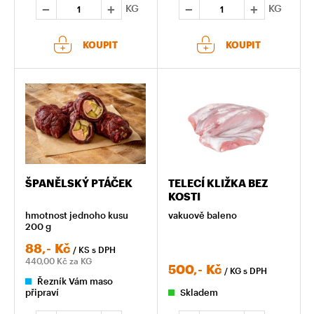
KG
KG
KOUPIT
KOUPIT
ŠPANĚLSKÝ PTÁČEK
TELECÍ KLIŽKA BEZ
KOSTI
hmotnost jednoho kusu
vakuově baleno
200 g
88,-
Kč
/ KS
s DPH
440,00
Kč za KG
500,-
Kč
/ KG
s DPH
Řezník Vám maso
připraví
Skladem