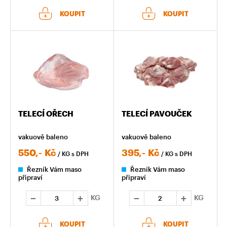
KOUPIT
KOUPIT
TELECÍ OŘECH
TELECÍ PAVOUČEK
vakuově baleno
vakuově baleno
550,-
Kč
395,-
Kč
/ KG
s DPH
/ KG
s DPH
Řezník Vám maso
Řezník Vám maso
připraví
připraví
KG
KG
KOUPIT
KOUPIT