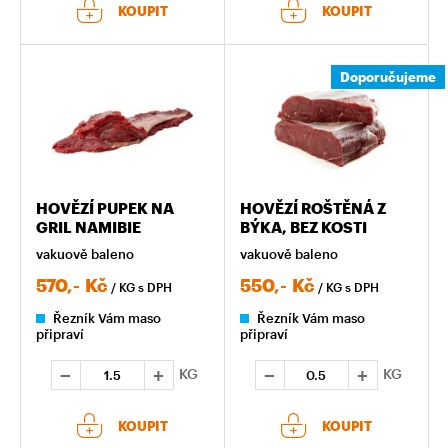
KOUPIT
KOUPIT
Doporučujeme
HOVĚZÍ PUPEK NA
HOVĚZÍ ROŠTĚNÁ Z
GRIL NAMIBIE
BÝKA, BEZ KOSTI
vakuově baleno
vakuově baleno
570,-
Kč
550,-
Kč
/ KG
s DPH
/ KG
s DPH
Řezník Vám maso
Řezník Vám maso
připraví
připraví
KG
KG
KOUPIT
KOUPIT