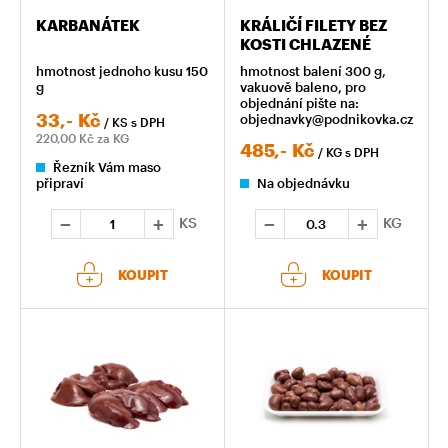
KARBANÁTEK
KRÁLIČÍ FILETY BEZ
KOSTI CHLAZENÉ
hmotnost jednoho kusu 150
hmotnost balení 300 g,
g
vakuově baleno, pro
objednání pište na:
33,-
Kč
objednavky@podnikovka.cz
/ KS
s DPH
220,00
Kč za KG
485,-
Kč
/ KG
s DPH
Řezník Vám maso
připraví
Na objednávku
KS
KG
KOUPIT
KOUPIT