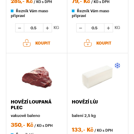
285,-
Kč
79,-
Kč
/ KG
s DPH
/ KG
s DPH
Řezník Vám maso
Řezník Vám maso
připraví
připraví
KG
KG
KOUPIT
KOUPIT
HOVĚZÍ LOUPANÁ
HOVĚZÍ LŮJ
PLEC
vakuově baleno
balení 2,5 kg
350,-
Kč
/ KG
s DPH
133,-
Kč
/ KG
s DPH