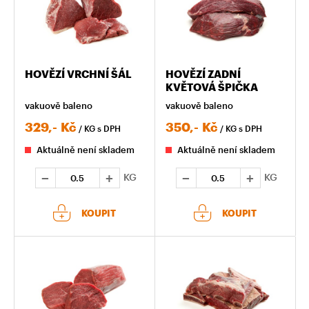
HOVĚZÍ VRCHNÍ ŠÁL
HOVĚZÍ ZADNÍ
KVĚTOVÁ ŠPIČKA
vakuově baleno
vakuově baleno
329,-
Kč
350,-
Kč
/ KG
s DPH
/ KG
s DPH
Aktuálně není skladem
Aktuálně není skladem
KG
KG
KOUPIT
KOUPIT