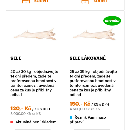
KOUPIT
KOUPIT
SELE
SELE LÁKOVANÉ
20 až 30 kg - objednávejte
25 až 35 kg - objednávejte
14 dní předem, zadejte
14 dní předem, zadejte
preferovanou hmotnost v
preferovanou hmotnost v
tomto rozmezí, uvedená
tomto rozmezí, uvedená
cena za kus je přibližný
cena za kus je přibližný
odhad
odhad
150,-
Kč
/ KG
s DPH
120,-
Kč
/ KG
s DPH
4 500,00
Kč za KS
3 000,00
Kč za KS
Řezník Vám maso
Aktuálně není skladem
připraví