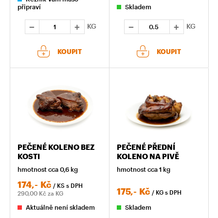
připraví
Skladem
KG
KG
KOUPIT
KOUPIT
PEČENÉ KOLENO BEZ
PEČENÉ PŘEDNÍ
KOSTI
KOLENO NA PIVĚ
hmotnost cca 0,6 kg
hmotnost cca 1 kg
174,-
Kč
/ KS
s DPH
175,-
Kč
/ KG
s DPH
290,00
Kč za KG
Aktuálně není skladem
Skladem