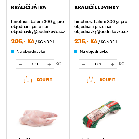
KRÁLIČÍ JÁTRA
KRÁLIČÍ LEDVINKY
hmotnost balení 300 g, pro
hmotnost balení 300 g, pro
objednání pište na:
objednání pište na:
objednavky@podnikovka.cz
objednavky@podnikovka.cz
205,-
Kč
235,-
Kč
/ KG
s DPH
/ KG
s DPH
Na objednávku
Na objednávku
KG
KG
KOUPIT
KOUPIT