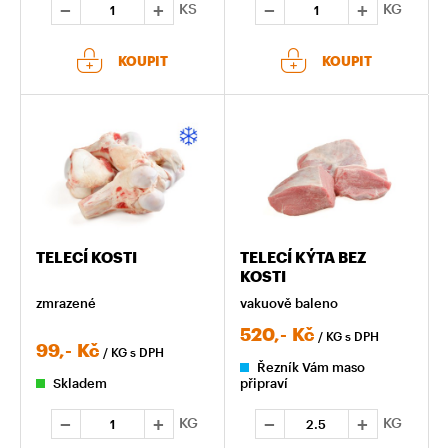
KS
KG
KOUPIT
KOUPIT
TELECÍ KOSTI
TELECÍ KÝTA BEZ
KOSTI
zmrazené
vakuově baleno
520,-
Kč
/ KG
s DPH
99,-
Kč
/ KG
s DPH
Řezník Vám maso
Skladem
připraví
KG
KG