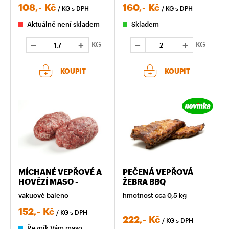
108,-
Kč
160,-
Kč
/ KG
s DPH
/ KG
s DPH
Aktuálně není skladem
Skladem
KG
KG
KOUPIT
KOUPIT
MÍCHANÉ VEPŘOVÉ A
PEČENÁ VEPŘOVÁ
HOVĚZÍ MASO -
ŽEBRA BBQ
NAHRUBO NAMLETÉ A
vakuově baleno
hmotnost cca 0,5 kg
OSOLENÉ
152,-
Kč
/ KG
s DPH
222,-
Kč
/ KG
s DPH
Řezník Vám maso