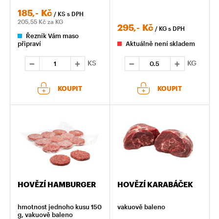
185,-
Kč
/ KS
s DPH
205,55
Kč za KG
295,-
Kč
/ KG
s DPH
Řezník Vám maso
připraví
Aktuálně není skladem
KS
KG
KOUPIT
KOUPIT
HOVĚZÍ HAMBURGER
HOVĚZÍ KARABÁČEK
hmotnost jednoho kusu 150
vakuově baleno
g, vakuově baleno