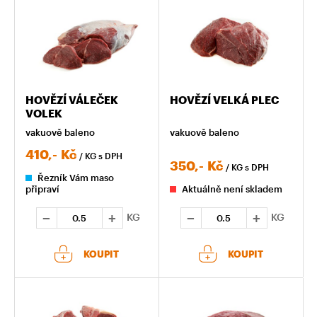
HOVĚZÍ VÁLEČEK
HOVĚZÍ VELKÁ PLEC
VOLEK
vakuově baleno
vakuově baleno
410,-
Kč
/ KG
s DPH
350,-
Kč
/ KG
s DPH
Řezník Vám maso
připraví
Aktuálně není skladem
KG
KG
KOUPIT
KOUPIT