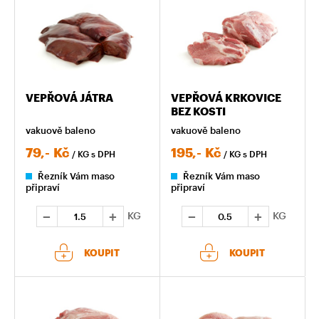
VEPŘOVÁ JÁTRA
VEPŘOVÁ KRKOVICE
BEZ KOSTI
vakuově baleno
vakuově baleno
79,-
Kč
195,-
Kč
/ KG
s DPH
/ KG
s DPH
Řezník Vám maso
Řezník Vám maso
připraví
připraví
KG
KG
KOUPIT
KOUPIT